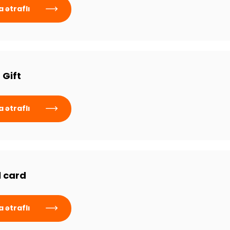
 ətraflı
 Gift
 ətraflı
l card
 ətraflı