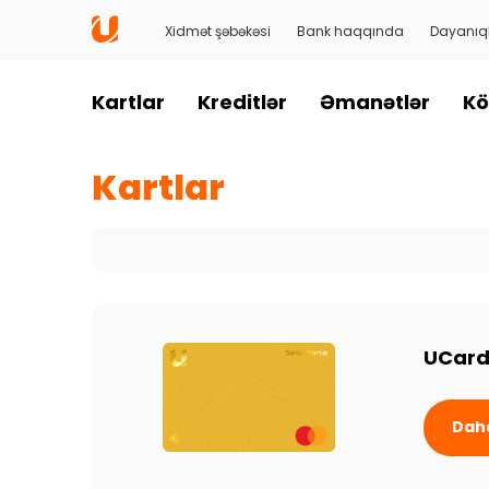
Xidmət şəbəkəsi
Bank haqqında
Dayanıql
Kartlar
Kreditlər
Əmanətlər
Kö
Kartlar
UCar
Daha