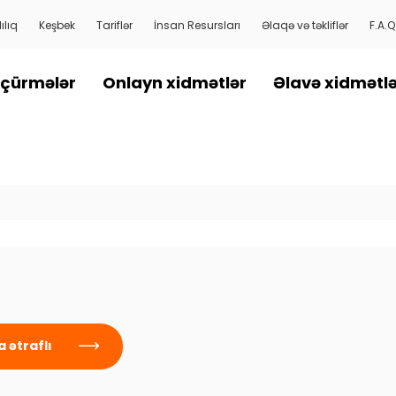
ılıq
Keşbek
Tariflər
İnsan Resursları
Əlaqə və təkliflər
F.A.Q
çürmələr
Onlayn xidmətlər
Əlavə xidmətl
d
 ətraflı