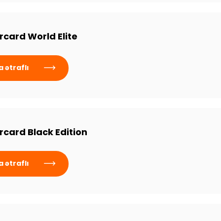
card World Elite
 ətraflı
card Black Edition
 ətraflı