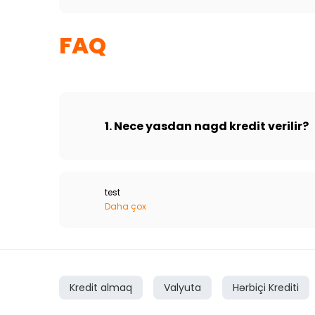
FAQ
1. Nece yasdan nagd kredit verilir?
test
Daha çox
Kredit almaq
Valyuta
Hərbiçi Krediti