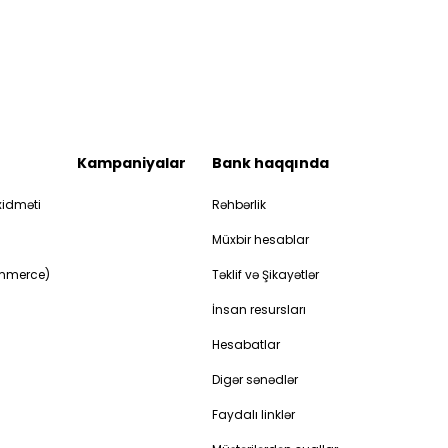
Kampaniyalar
Bank haqqında
idməti
Rəhbərlik
Müxbir hesablar
ommerce)
Təklif və Şikayətlər
İnsan resursları
Hesabatlar
Digər sənədlər
Faydalı linklər