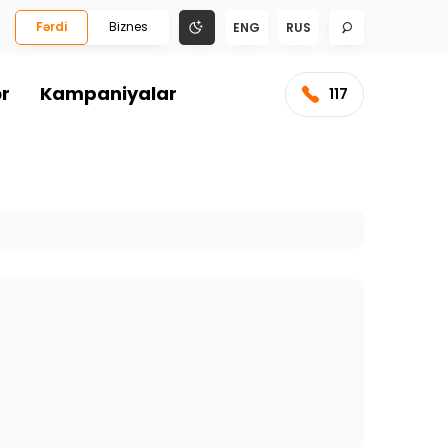
Fərdi
Biznes
ENG
RUS
ər
Kampaniyalar
117