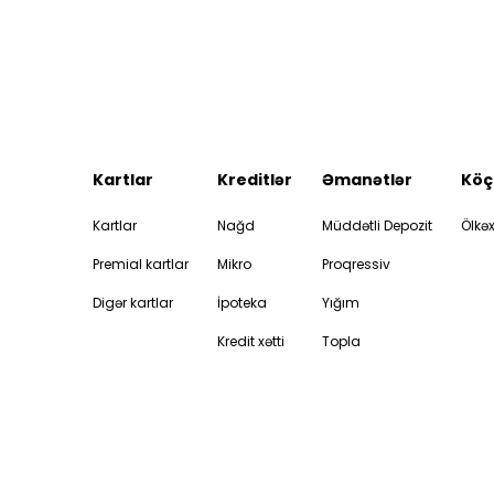
Kartlar
Kreditlər
Əmanətlər
Köç
Kartlar
Nağd
Müddətli Depozit
Ölkəx
Premial kartlar
Mikro
Proqressiv
Digər kartlar
İpoteka
Yığım
Kredit xətti
Topla