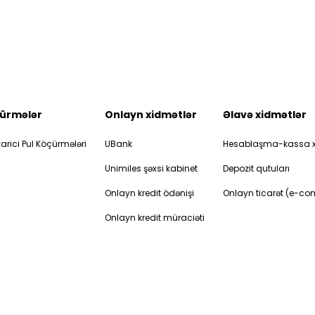
ürmələr
Onlayn xidmətlər
Əlavə xidmətlər
arici Pul Köçürmələri
UBank
Hesablaşma-kassa x
Unimiles şəxsi kabinet
Depozit qutuları
Onlayn kredit ödənişi
Onlayn ticarət (e-c
Onlayn kredit müraciəti