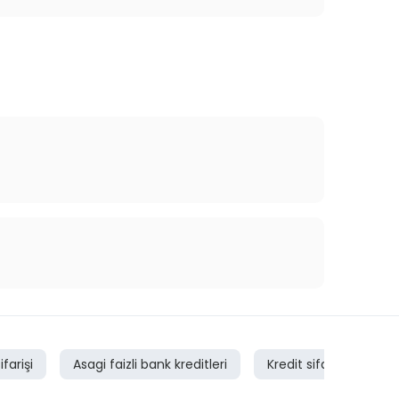
ifarişi
Asagi faizli bank kreditleri
Kredit sifarişi
Tr