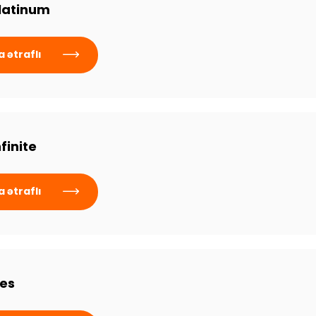
Platinum
 ətraflı
nfinite
 ətraflı
les