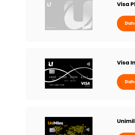
Visa 
Daha
Visa I
Daha
Unimi