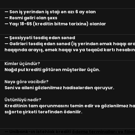
— Son iş yerindən iş stajı ən azı 6 ay olan
— Rəsmi gəliri olan şəxs
— Yaşı 18-65 (kreditin bitmə tarixinə) olanlar
—
Şəxsiyyəti təsdiq edən sənəd
— Gəlirləri təsdiq edən sənəd (iş yerindən əmək haqqı ara
haqqında arayış, əmək haqqı və ya təqaüd kartı hesabınd
Kimlər üçündür?
Nağd pul krediti götürən müştərilər üçün.
Nəyə görə vacibdir?
Səni və ailəni gözlənilməz hadisələrdən qoruyur.
Üstünlüyü nədir?
Kreditinin tam qorunmasını təmin edir və gözlənilməz ha
sığorta şirkəti tərəfindən ödənilir.
— Unibank-ın istehlak krediti
ödəmə terminalları və filial