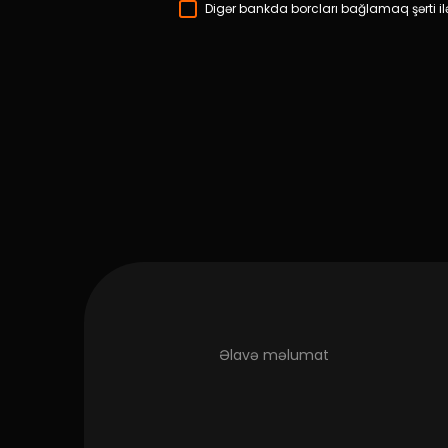
Digər bankda borcları bağlamaq şərti il
Əlavə məlumat