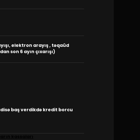
yışı, elektron arayış , təqaüd
an son 6 ayın çıxarışı)
disə baş verdikdə kredit borcu
ların kassaları