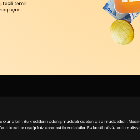
 təcili təmir
lamaq üçün
ə oluna bilir. Bu kreditlərin ödəniş müddəti adətən qısa müddətlidir. Məsəl
cili kreditlər aşağı faiz dərəcəsi ilə verilə bilər. Bu kredit növü, təcili mal
?