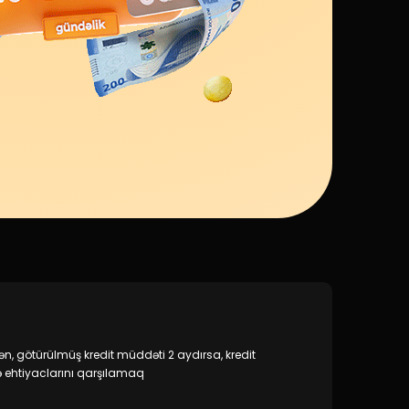
ən, götürülmüş kredit müddəti 2 aydırsa, kredit
iyyə ehtiyaclarını qarşılamaq