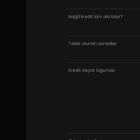
Nağd kredit kim ala bilər?
Tələb olunan sənədlər
Kredit Həyat Sığortası