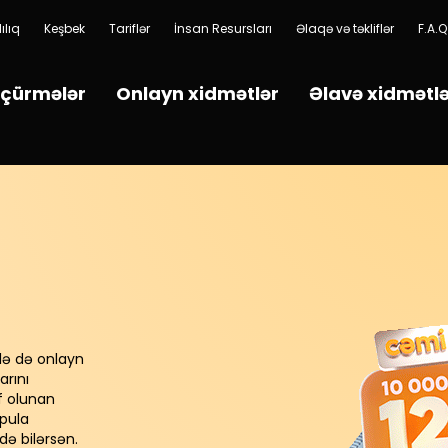
ılıq
Keşbek
Tariflər
İnsan Resursları
Əlaqə və təkliflər
F.A.Q
çürmələr
Onlayn xidmətlər
Əlavə xidmətl
ilə də onlayn
arını
f olunan
pula
də bilərsən.