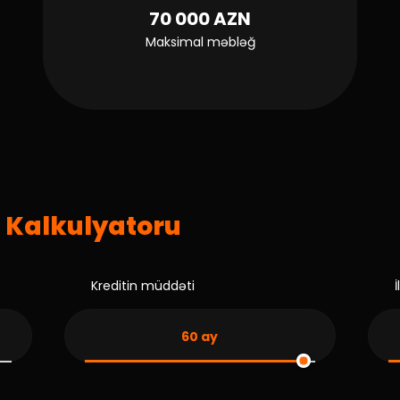
70 000 AZN
Maksimal məbləğ
 Kalkulyatoru
Kreditin müddəti
60
ay