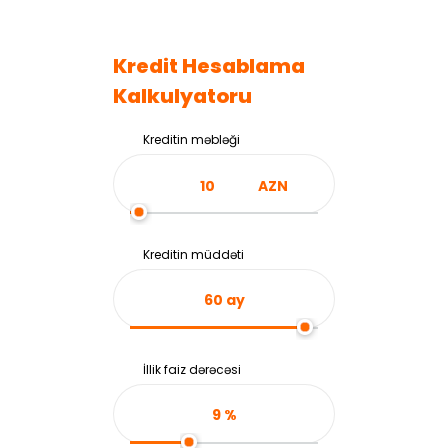
Kredit Hesablama
Kalkulyatoru
Kreditin məbləği
AZN
Kreditin müddəti
60
ay
İllik faiz dərəcəsi
9
%