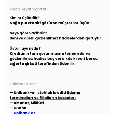
Kredit Həyat Sığortası
Kimlər üçündür?
Nağd pul krediti götürən müştərilər üçün.
Nəyə görə vacibdir?
Səni və ailəni gözlənilməz hadisələrdən qoruyur.
Üstünlüyü nədir?
Kreditinin tam qorunmasını təmin edir və
gözlənilməz hadisə baş verdikdə kredit borcu
sığorta şirkəti tərəfindən ödənilir.
Ödəmə üsulları
— Unibank-ın istehlak krediti
ödəmə
terminalları və filialların kassaları
— eManat, MilliÖN
— UBank
—
Unibank.az