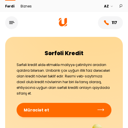
Fərdi
Biznes
117
Sərfəli Kredit
Sərfəli kredit əldə etməklə maliyyə çətinliyini aradan
qaldıra bilərsən. Unibank çox uyğun illik faiz dərəcələri
olan kredit növləri təklif edir. Rəsmi veb-saytımıza
daxil olub kredit növlərinin hər biri ilə tanış olaraq,
ehtiyacına uyğun olan sərfəli krediti onlayn qaydada
sifariş et.
Xidmət şəbəkəsi
Müraciət et
Bank haqqında