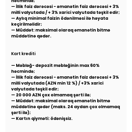
həcmində;
— İllik faiz dərəcəsi - əmanətin faiz dərəcəsi + 3%
milli valyutada / + 3% xarici valyutada təşkil edir;
— Aylıq minimal faizin ödənilməsi ilə həyata
keçirilməlidir;
— Müddət: maksimal olaraq əmanətin bitmə
müddətinə qədər.
Kart krediti
— Məbləğ- depozit məbləğinin max 60%
həcmində;
— İllik faiz dərəcəsi - əmanətin faiz dərəcəsi + 3%
milli valyutada (AZN min 12 %) / +3% xarici
valyutada təşkil edir;
— 20 000 AZN çox olmamaq şərti ilə;
— Müddət: maksimal olaraq əmanətin bitmə
müddətinə qədər (maks. 24 aydan çox olmamaq
şərti ilə);
— Kartın qiyməti: ödənişsiz.