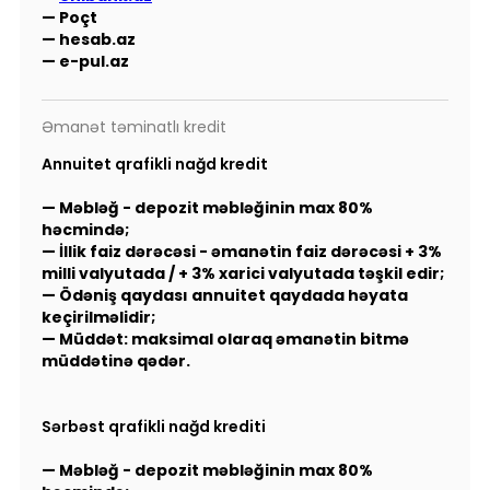
— Poçt
— hesab.az
— e-pul.az
Əmanət təminatlı kredit
Annuitet qrafikli nağd kredit
— Məbləğ - depozit məbləğinin max 80%
həcmində;
— İllik faiz dərəcəsi - əmanətin faiz dərəcəsi + 3%
milli valyutada / + 3% xarici valyutada təşkil edir;
— Ödəniş qaydası annuitet qaydada həyata
keçirilməlidir;
— Müddət: maksimal olaraq əmanətin bitmə
müddətinə qədər.
Sərbəst qrafikli nağd krediti
— Məbləğ - depozit məbləğinin max 80%