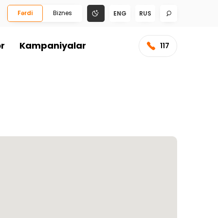
Fərdi
Biznes
ENG
RUS
ər
Kampaniyalar
117