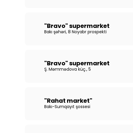
"Bravo" supermarket
Bakı şəhəri, 8 Noyabr prospekti
"Bravo" supermarket
Ş. Məmmədova küç., 5
"Rahat market"
Bakı-Sumqayıt şossesi