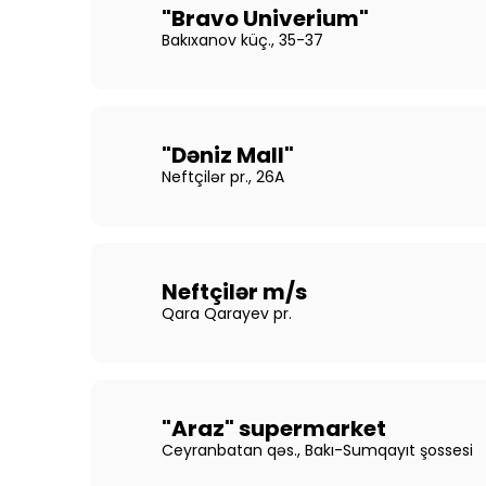
"Bravo Univerium"
Bakıxanov küç., 35-37
"Dəniz Mall"
Neftçilər pr., 26A
Neftçilər m/s
Qara Qarayev pr.
"Araz" supermarket
Ceyranbatan qəs., Bakı-Sumqayıt şossesi