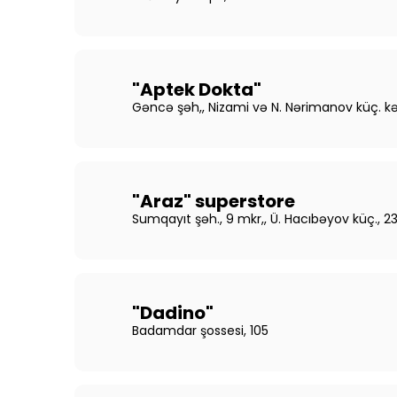
"Aptek Dokta"
Gəncə şəh,, Nizami və N. Nərimanov küç. kə
"Araz" superstore
Sumqayıt şəh., 9 mkr,, Ü. Hacıbəyov küç., 2
"Dadino"
Badamdar şossesi, 105