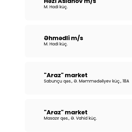
Həzi Aslanov m/s
M. Hadi küç.
Əhmədli m/s
M. Hadi küç.
"Araz" market
Sabunçu qəs., Ə. Məmmədəliyev küç., 18A
"Araz" market
Masazır qəs., Ə. Vahid küç.