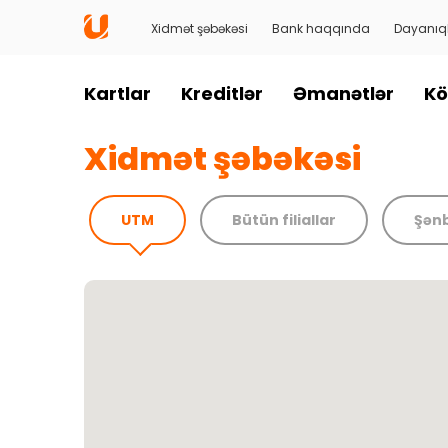
Xidmət şəbəkəsi
Bank haqqında
Dayanıql
Kartlar
Kreditlər
Əmanətlər
Kö
Xidmət şəbəkəsi
UTM
Bütün filiallar
Şənb