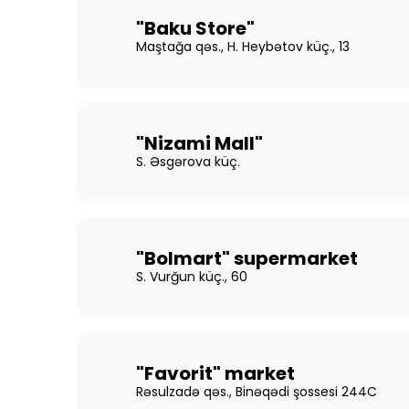
"Baku Store"
Maştağa qəs., H. Heybətov küç., 13
"Nizami Mall"
S. Əsgərova küç.
"Bolmart" supermarket
S. Vurğun küç., 60
"Favorit" market
Rəsulzadə qəs., Binəqədi şossesi 244C