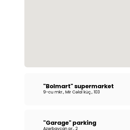
"Bolmart" supermarket
9-cu mkr., Mir Cəlal küç., 103
"Garage" parking
Azərbaycan pr., 2