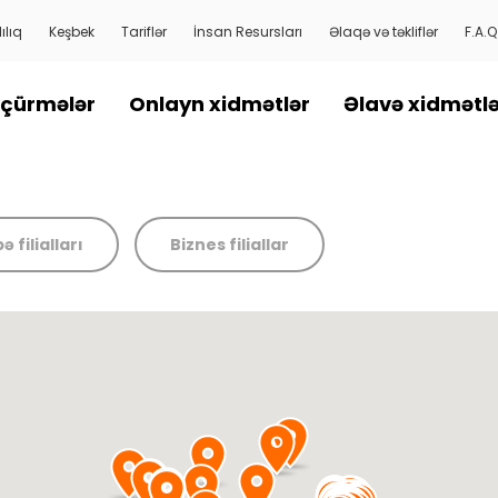
ılıq
Keşbek
Tariflər
İnsan Resursları
Əlaqə və təkliflər
F.A.Q
çürmələr
Onlayn xidmətlər
Əlavə xidmətl
ə filialları
Biznes filiallar