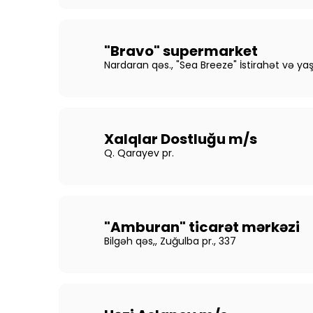
"Bravo" supermarket
Nardaran qəs., "Sea Breeze" İstirahət və ya
Xalqlar Dostluğu m/s
Q. Qarayev pr.
"Amburan" ticarət mərkəzi
Bilgəh qəs,, Zuğulba pr., 337