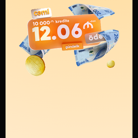
Dayanıqlılıq
Keşbek
Tariflər
İnsan Resursları
Əlaqə və təkliflər
F.A.Q