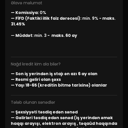
Əlavə məlumat
— Komissiya:
0%
— FİFD (Faktiki illik faiz dərəcəsi):
min. 9%
- maks.
31.45%
—
Müddət:
min. 3
- maks. 60 ay
Nağd kredit kim ala bilər?
— Son iş yerindən iş stajı ən azı 6 ay olan
— Rəsmi gəliri olan şəxs
— Yaşı 18-65 (kreditin bitmə tarixinə) olanlar
Tələb olunan sənədlər
—
Şəxsiyyəti təsdiq edən sənəd
— Gəlirləri təsdiq edən sənəd (iş yerindən əmək
haqqı arayışı, elektron arayış , təqaüd haqqında