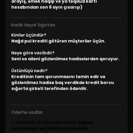
arayış, əmək haqqı və ya təqaüd kartı
hesabından son 6 ayın çıxarışı)
Kredit Həyat Sığortası
Kimlər üçündür?
Nağd pul krediti götürən müştərilər üçün.
Nəyə görə vacibdir?
Səni və ailəni gözlənilməz hadisələrdən qoruyur.
Üstünlüyü nədir?
Kreditinin tam qorunmasını təmin edir və
gözlənilməz hadisə baş verdikdə kredit borcu
sığorta şirkəti tərəfindən ödənilir.
Ödəmə üsulları
— Unibank-ın istehlak krediti
ödəmə
terminalları və filialların kassaları