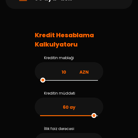
Kredit Hesablama
Kalkulyatoru
Kreditin məbləği
AZN
Kreditin müddəti
60
ay
İllik faiz dərəcəsi