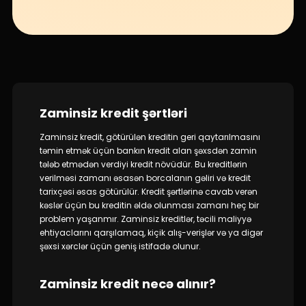
Zaminsiz kredit şərtləri
Zaminsiz kredit, götürülən kreditin geri qaytarılmasını
təmin etmək üçün bankın kredit alan şəxsdən zamin
tələb etmədən verdiyi kredit növüdür. Bu kreditlərin
verilməsi zamanı əsasən borcalanın gəliri və kredit
tarixçəsi əsas götürülür. Kredit şərtlərinə cavab verən
kəslər üçün bu kreditin əldə olunması zamanı heç bir
problem yaşanmır. Zaminsiz kreditlər, təcili maliyyə
ehtiyaclarını qarşılamaq, kiçik alış-verişlər və ya digər
şəxsi xərclər üçün geniş istifadə olunur.
Zaminsiz kredit necə alınır?