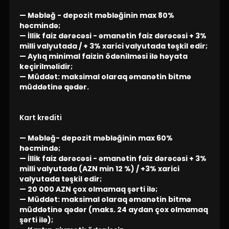
— Məbləğ - depozit məbləğinin max 80%
həcmində;
— İllik faiz dərəcəsi - əmanətin faiz dərəcəsi + 3%
milli valyutada / + 3% xarici valyutada təşkil edir;
— Aylıq minimal faizin ödənilməsi ilə həyata
keçirilməlidir;
— Müddət: maksimal olaraq əmanətin bitmə
müddətinə qədər.
Kart krediti
— Məbləğ- depozit məbləğinin max 60%
həcmində;
— İllik faiz dərəcəsi - əmanətin faiz dərəcəsi + 3%
milli valyutada (AZN min 12 %) / +3% xarici
valyutada təşkil edir;
— 20 000 AZN çox olmamaq şərti ilə;
— Müddət: maksimal olaraq əmanətin bitmə
müddətinə qədər (maks. 24 aydan çox olmamaq
şərti ilə);