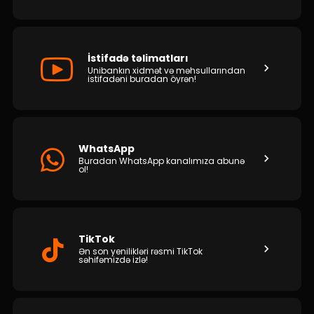
İstifadə təlimatları
Unibankın xidmət və məhsullarından
istifadəni buradan öyrən!
WhatsApp
Buradan WhatsApp kanalımıza abunə
ol!
TikTok
Ən son yenilikləri rəsmi TikTok
səhifəmizdə izlə!