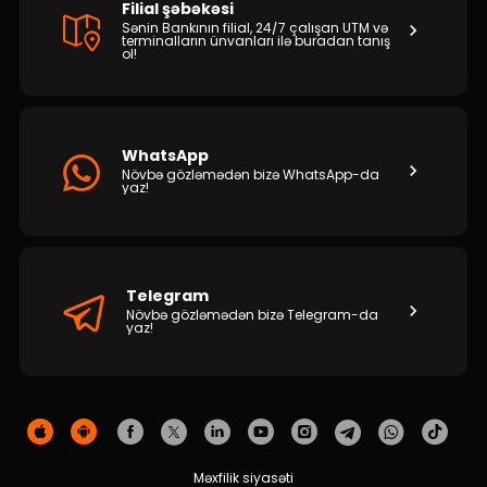
Filial şəbəkəsi
Sənin Bankının filial, 24/7 çalışan UTM və
terminalların ünvanları ilə buradan tanış
ol!
WhatsApp
Növbə gözləmədən bizə WhatsApp-da
yaz!
Telegram
Növbə gözləmədən bizə Telegram-da
yaz!
Məxfilik siyasəti