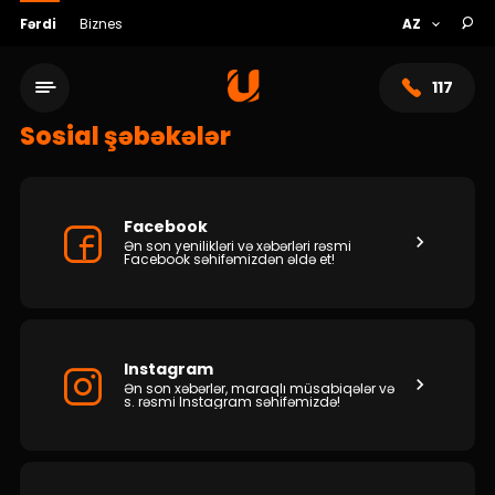
Fərdi
Biznes
117
Sosial şəbəkələr
Facebook
Ən son yenilikləri və xəbərləri rəsmi
Facebook səhifəmizdən əldə et!
Instagram
Ən son xəbərlər, maraqlı müsabiqələr və
Xidmət şəbəkəsi
s. rəsmi Instagram səhifəmizdə!
Bank haqqında