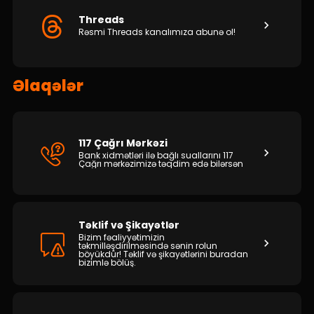
Threads
Rəsmi Threads kanalımıza abunə ol!
Əlaqələr
117 Çağrı Mərkəzi
Bank xidmətləri ilə bağlı suallarını 117
Çağrı mərkəzimizə təqdim edə bilərsən
Təklif və Şikayətlər
Bizim fəaliyyətimizin
təkmilləşdirilməsində sənin rolun
böyükdür! Təklif və şikayətlərini buradan
bizimlə bölüş.