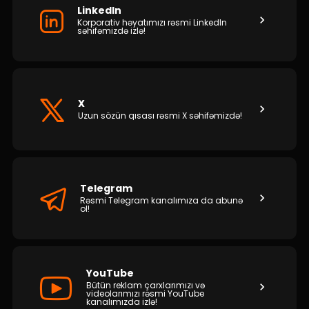
Dayanıqlılıq
LinkedIn
Korporativ həyatımızı rəsmi LinkedIn
səhifəmizdə izlə!
Keşbek
Tariflər
X
İnsan Resursları
Uzun sözün qısası rəsmi X səhifəmizdə!
Əlaqə və təkliflər
F.A.Q
Telegram
Rəsmi Telegram kanalımıza da abunə
ol!
YouTube
Bütün reklam çarxlarımızı və
videolarımızı rəsmi YouTube
kanalımızda izlə!