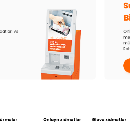
S
B
aatları və
Onl
mər
mür
Rah
ürmələr
Onlayn xidmətlər
Əlavə xidmətlər