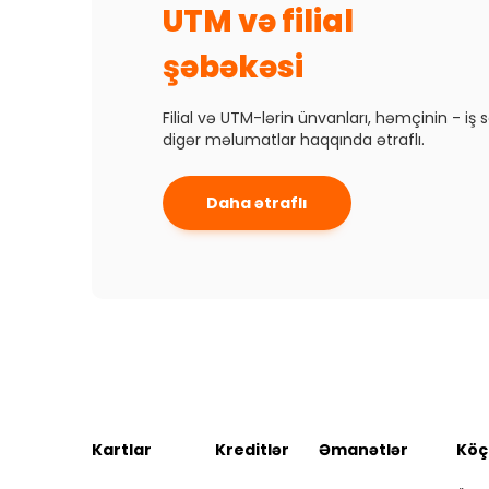
UTM və filial
şəbəkəsi
Filial və UTM-lərin ünvanları, həmçinin - iş s
digər məlumatlar haqqında ətraflı.
Daha ətraflı
Kartlar
Kreditlər
Əmanətlər
Köç