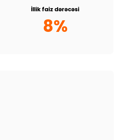
İllik faiz dərəcəsi
8%