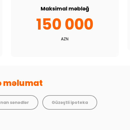
Maksimal məbləğ
150 000
AZN
və məlumat
unan sənədlər
Güzəştli ipoteka