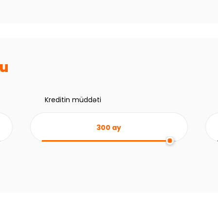
ru
Kreditin müddəti
300
ay