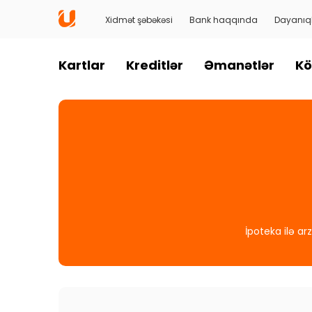
Xidmət şəbəkəsi
Bank haqqında
Dayanıql
Kartlar
Kreditlər
Əmanətlər
Kö
İpoteka ilə ar