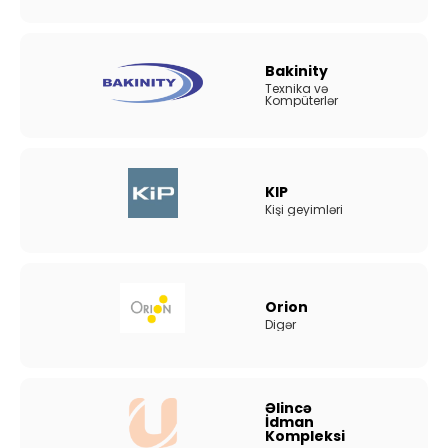
Bakinity
Texnika və
Kompüterlər
KIP
Kişi geyimləri
Orion
Digər
Əlincə
İdman
Kompleksi