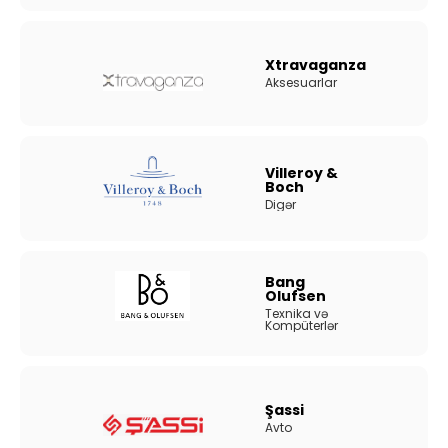
Xtravaganza
Aksesuarlar
Villeroy &
Boch
Digər
Bang
Olufsen
Texnika və
Kompüterlər
Şassi
Avto