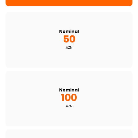
Dayanıqlılıq
Keşbek
Nominal
50
Tariflər
AZN
İnsan Resursları
Əlaqə və təkliflər
F.A.Q
Nominal
100
AZN