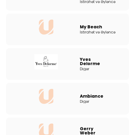
İstirahət və Əyləncə
My Beach
İstirahət və Əyləncə
Yves
Delorme
Digər
Ambiance
Digər
Gerry
Weber