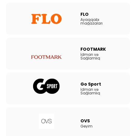
FLO
Ayaqqabı
mağazaları
FOOTMARK
İdman və
Sağlamlıq
Go Sport
İdman və
Sağlamlıq
OVS
Geyim