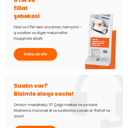
UTM və
filial
şəbəkəsi
Filial və UTM-lərin ünvanları, həmçinin -
iş saatları və digər məlumatlar
haqqında ətraflı.
Daha ətraflı
Sualın var?
Bizimlə əlaqə saxla!
Onlayn-məsləhətçi, 117 Çağrı mərkəzi və ya bank
filiallarına müraciət et və suallarına cavab al. Rahat və
asan!