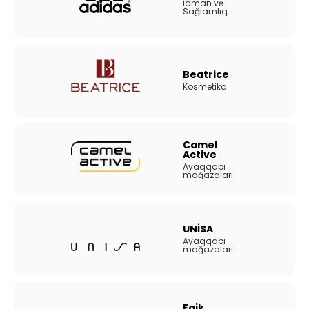
İdman və
Sağlamlıq
Beatrice
Kosmetika
Camel
Active
Ayaqqabı
mağazaları
UNİSA
Ayaqqabı
mağazaları
Faik