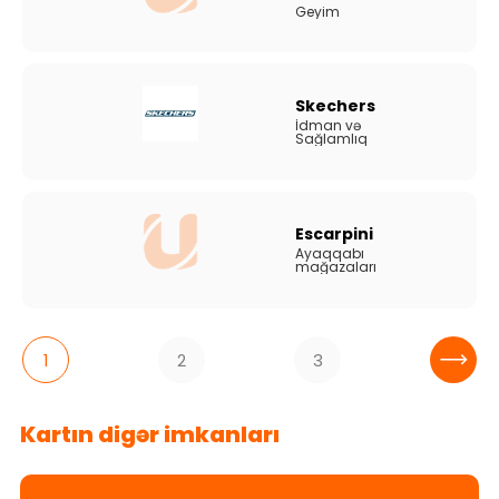
Geyim
Skechers
İdman və
Sağlamlıq
Escarpini
Ayaqqabı
mağazaları
1
2
3
Kartın digər imkanları