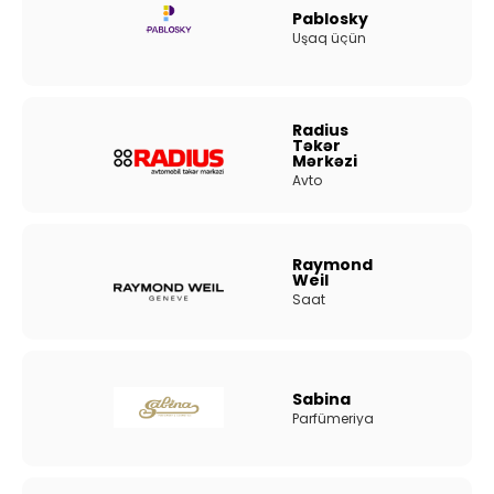
Pablosky
Uşaq üçün
Radius
Təkər
Mərkəzi
Avto
Raymond
Weil
Saat
Sabina
Parfümeriya