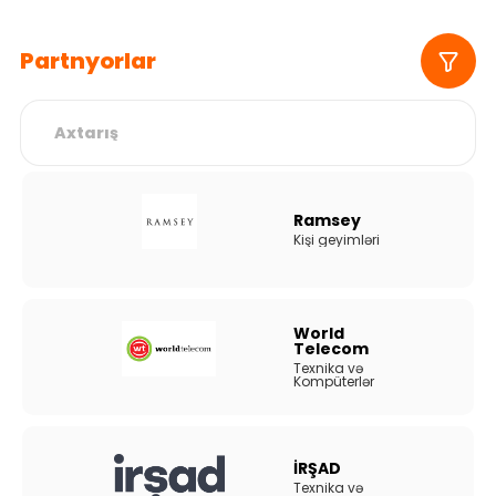
Partnyorlar
Ramsey
Kişi geyimləri
World
Telecom
Texnika və
Kompüterlər
İRŞAD
Texnika və