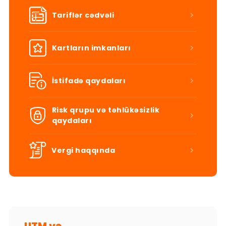
Tariflər cədvəli
Kartların imkanları
İstifadə qaydaları
Risk qrupu və təhlükəsizlik
qaydaları
Vergi haqqında