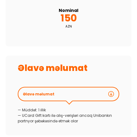
Nominal
150
AZN
Əlavə məlumat
Əlavə məlumat
— Müddət: 1 illik
— UCard Gift kartı ilə alış-verişləri ancaq Unibankın
partnyor şəbəkəsində etmək olar