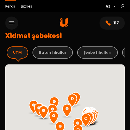
Fərdi
Biznes
117
Xidmət şəbəkəsi
UTM
Bütün filiallar
Şənbə filialları
Xidmət şəbəkəsi
Bank haqqında