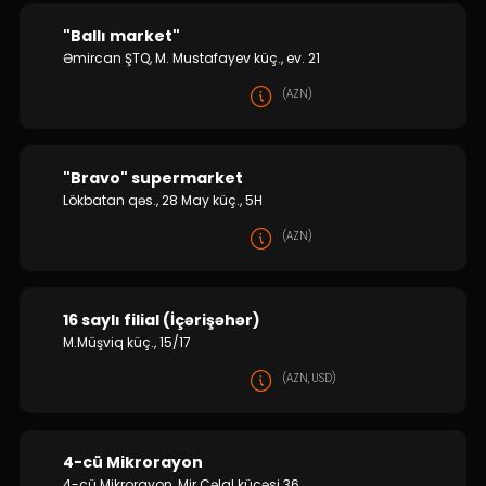
"Ballı market"
Əmircan ŞTQ, M. Mustafayev küç., ev. 21
(AZN)
"Bravo" supermarket
Lökbatan qəs., 28 May küç., 5H
(AZN)
16 saylı filial (İçərişəhər)
M.Müşviq küç., 15/17
(AZN, USD)
4-cü Mikrorayon
4-cü Mikrorayon, Mir Cəlal küçəsi 36