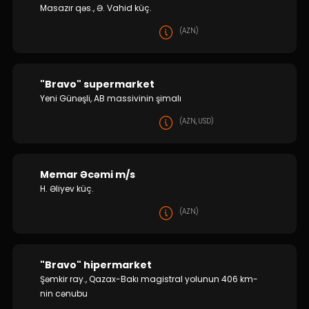
Masazır qəs., Ə. Vahid küç.
(AZN)
"Bravo" supermarket
Yeni Günəşli, AB massivinin şimalı
(AZN, USD)
Memar Əcəmi m/s
H. Əliyev küç.
(AZN)
"Bravo" hipermarket
Şəmkir ray., Qazax-Bakı magistral yolunun 406 km-
nin cənubu