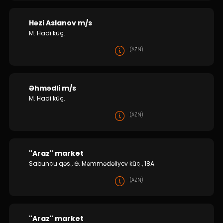
Həzi Aslanov m/s
M. Hadi küç.
(AZN)
Əhmədli m/s
M. Hadi küç.
(AZN)
"Araz" market
Sabunçu qəs., Ə. Məmmədəliyev küç., 18A
(AZN)
"Araz" market