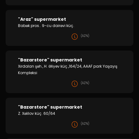
"Araz" supermarket
Babək pros.. 9-cu dairəvi küç.
(AZN)
"Bazarstore" supermarket
Xırdalan şəh., H. Əliyev küç.,164/24, AAAF park Yaşayış
Kompleksi
(AZN)
"Bazarstore" supermarket
Z. Xəlilov küç. 60/64
(AZN)