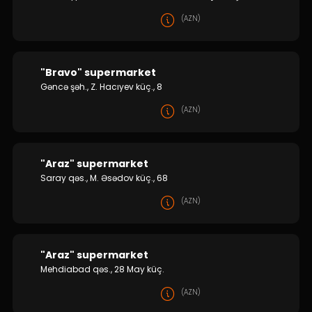
(AZN)
"Bravo" supermarket
Gəncə şəh., Z. Hacıyev küç., 8
(AZN)
"Araz" supermarket
Saray qəs., M. Əsədov küç., 68
(AZN)
"Araz" supermarket
Mehdiabad qəs., 28 May küç.
(AZN)