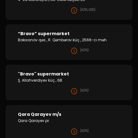
(AZN, USD)
“Bravo” supermarket
Bakıxanov qəs., R. Qəmbərov küç., 2566-cı məh.
(AZN)
"Bravo" supermarket
Ş. Allahverdiyev küç., 6B
(AZN)
Qara Qarayev m/s
Qara Qarayev pr.
(AZN)