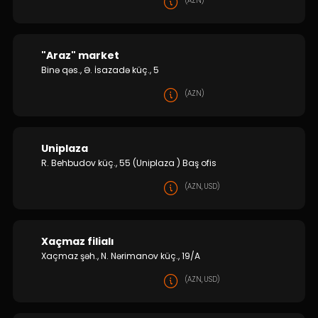
(AZN)
"Araz" market
Binə qəs., Ə. İsazadə küç., 5
(AZN)
Uniplaza
R. Behbudov küç., 55 (Uniplaza ) Baş ofis
(AZN, USD)
Xaçmaz filialı
Xaçmaz şəh., N. Nərimanov küç., 19/A
(AZN, USD)