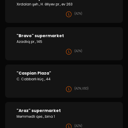
Xırdalan şəh., H. Əliyev pr., ev 263
(AZN)
"Bravo" supermarket
Azadlıq pr., 145
(AZN)
"Caspian Plaza"
C. Cabbarlı küç., 44
(AZN, USD)
"Araz" supermarket
Məmmədli qəs., bina 1
(AZN)