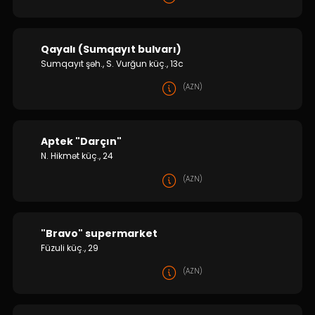
Qayalı (Sumqayıt bulvarı)
Sumqayıt şəh., S. Vurğun küç., 13c
(AZN)
Aptek "Darçın"
N. Hikmət küç., 24
(AZN)
"Bravo" supermarket
Füzuli küç., 29
(AZN)