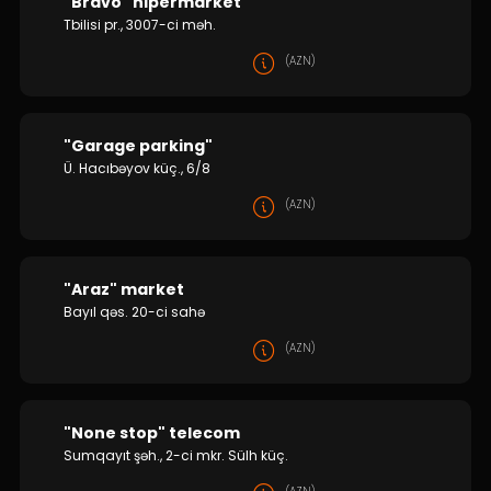
"Bravo" hipermarket
Tbilisi pr., 3007-ci məh.
(AZN)
"Garage parking"
Ü. Hacıbəyov küç., 6/8
(AZN)
"Araz" market
Bayıl qəs. 20-ci sahə
(AZN)
"None stop" telecom
Sumqayıt şəh., 2-ci mkr. Sülh küç.