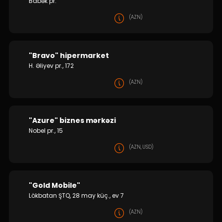
Babək pr.
(AZN)
"Bravo" hipermarket
H. Əliyev pr., 172
(AZN)
"Azure" biznes mərkəzi
Nobel pr., 15
(AZN, USD)
"Gold Mobile"
Lökbatan ŞTQ, 28 may küç., ev 7
(AZN)