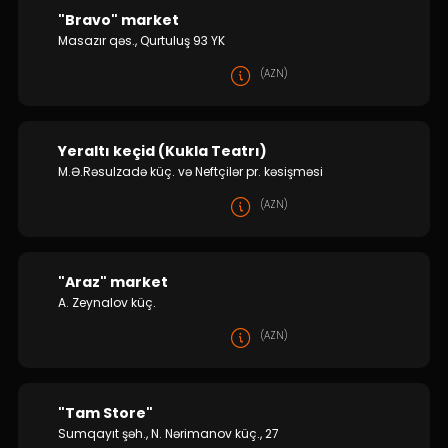
"Bravo" market
Masazır qəs., Qurtuluş 93 YK
(AZN)
Yeraltı keçid (Kukla Teatrı)
M.Ə.Rəsulzadə küç. və Neftçilər pr. kəsişməsi
(AZN)
"Araz" market
A. Zeynalov küç.
(AZN)
"Tam Store"
Sumqayıt şəh., N. Nərimanov küç., 27