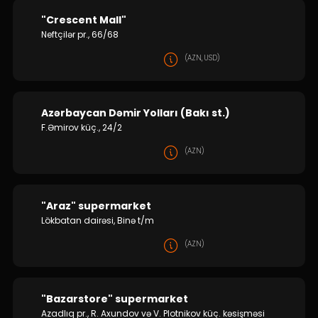
"Crescent Mall"
Neftçilər pr., 66/68
(AZN, USD)
Azərbaycan Dəmir Yolları (Bakı st.)
F.Əmirov küç., 24/2
(AZN)
"Araz" supermarket
Lökbatan dairəsi, Binə t/m
(AZN)
"Bazarstore" supermarket
Azadlıq pr., R. Axundov və V. Plotnikov küç. kəsişməsi