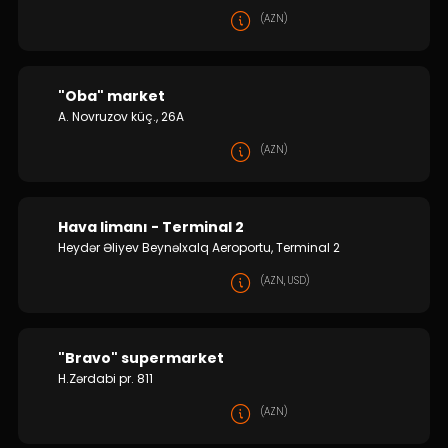
(AZN)
"Oba" market
A. Novruzov küç., 26A
(AZN)
Hava limanı - Terminal 2
Heydər Əliyev Beynəlxalq Aeroportu, Terminal 2
(AZN, USD)
"Bravo" supermarket
H.Zərdabi pr. 811
(AZN)