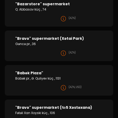
"Bazarstore" supermarket
Q. Abbasov küç., 74
(AZN)
"Bravo" supermarket (Xətai Park)
Gəncə pr., 36
(AZN)
"Babək Plaza"
Babək pr., Ə. Quliyev küç., 1131
(AZN, USD)
"Bravo" supermarket (№5 Xəstəxana)
Fətəli Xan Xoyski küç., 106