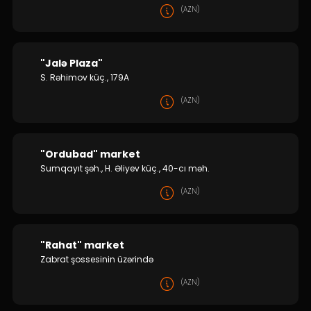
(AZN)
"Jalə Plaza"
S. Rəhimov küç., 179A
(AZN)
"Ordubad" market
Sumqayıt şəh., H. Əliyev küç., 40-cı məh.
(AZN)
"Rahat" market
Zabrat şossesinin üzərində
(AZN)