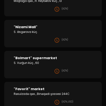
Maştağa qəs., H. Heybətov küç., 13
(AZN)
"Nizami Mall"
S. Əsgərova küç.
(AZN)
"Bolmart" supermarket
S. Vurğun küç., 60
(AZN)
"Favorit" market
Rəsulzadə qəs., Binəqədi şossesi 244C
(AZN, USD)