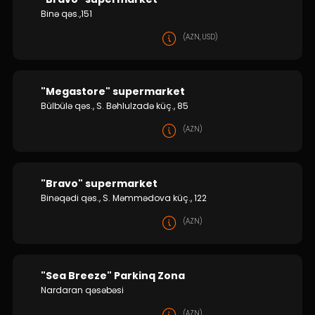
Binə qəs.,151
(AZN, USD)
"Megastore" supermarket
Bülbülə qəs., S. Bəhlulzadə küç., 85
(AZN)
"Bravo" supermarket
Binəqədi qəs., S. Məmmədova küç., 122
(AZN)
"Sea Breeze" Parkinq Zona
Nardaran qəsəbəsi
(AZN)