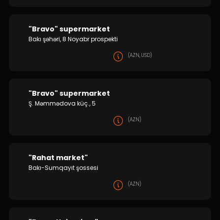
"Bravo" supermarket
Bakı şəhəri, 8 Noyabr prospekti
(AZN, USD)
"Bravo" supermarket
Ş. Məmmədova küç., 5
(AZN)
"Rahat market"
Bakı-Sumqayıt şossesi
(AZN)