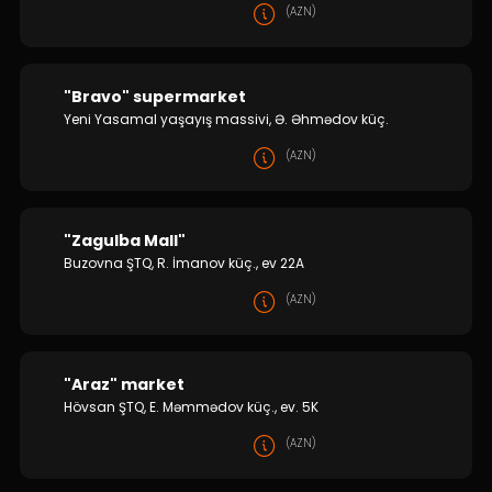
(AZN)
"Bravo" supermarket
Yeni Yasamal yaşayış massivi, Ə. Əhmədov küç.
(AZN)
"Zagulba Mall"
Buzovna ŞTQ, R. İmanov küç., ev 22A
(AZN)
"Araz" market
Hövsan ŞTQ, E. Məmmədov küç., ev. 5K
(AZN)