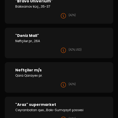
"Bravo Univerium"
Bakıxanov küç., 35-37
(AZN)
"Dəniz Mall"
Neftçilər pr., 26A
(AZN, USD)
Neftçilər m/s
Qara Qarayev pr.
(AZN)
"Araz" supermarket
Ceyranbatan qəs., Bakı-Sumqayıt şossesi