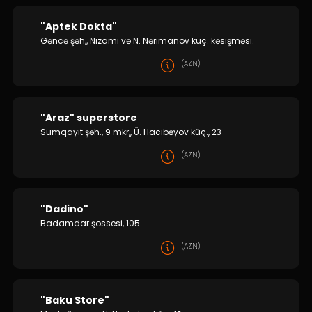
"Aptek Dokta"
Gəncə şəh,, Nizami və N. Nərimanov küç. kəsişməsi.
(AZN)
"Araz" superstore
Sumqayıt şəh., 9 mkr,, Ü. Hacıbəyov küç., 23
(AZN)
"Dadino"
Badamdar şossesi, 105
(AZN)
"Baku Store"