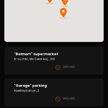
Dayanıqlılıq
Keşbek
Tariflər
İnsan Resursları
Əlaqə və təkliflər
"Bolmart" supermarket
9-cu mkr., Mir Cəlal küç., 103
F.A.Q
(AZN, USD)
"Garage" parking
Azərbaycan pr., 2
(AZN, USD)