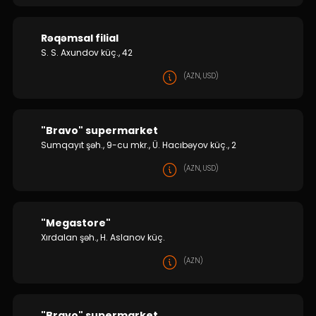
Rəqəmsal filial
S. S. Axundov küç., 42
(AZN, USD)
"Bravo" supermarket
Sumqayıt şəh., 9-cu mkr., Ü. Hacıbəyov küç., 2
(AZN, USD)
"Megastore"
Xırdalan şəh., H. Aslanov küç.
(AZN)
"Bravo" supermarket