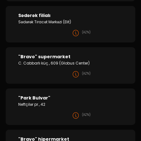
Sədərək filialı
Sədərək Tiracət Mərkəzi (Elit)
(AZN)
"Bravo" supermarket
C. Cabbarlı küç., 609 (Globus Center)
(AZN)
"Park Bulvar"
Neftçilər pr., 42
(AZN)
"Bravo" hipermarket