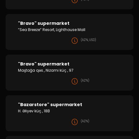
"Bravo" supermarket
“Sea Breeze” Resort, Lighthouse Mall
(AZN, USD)
"Bravo" supermarket
Maştağa qəs., Nizami küç., 97
(AZN)
"Bazarstore" supermarket
H. Əliyev küç., 18B
(AZN)