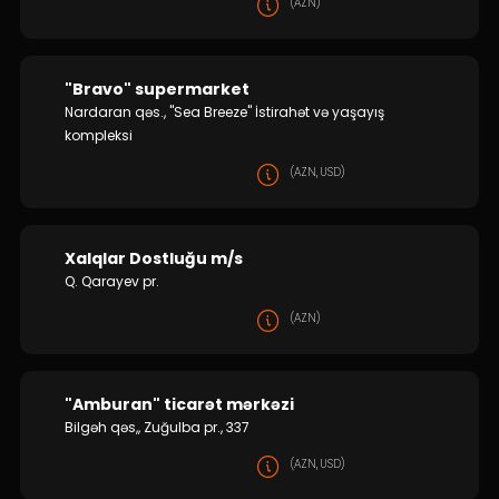
(AZN)
"Bravo" supermarket
Nardaran qəs., "Sea Breeze" İstirahət və yaşayış
kompleksi
(AZN, USD)
Xalqlar Dostluğu m/s
Q. Qarayev pr.
(AZN)
"Amburan" ticarət mərkəzi
Bilgəh qəs,, Zuğulba pr., 337
(AZN, USD)