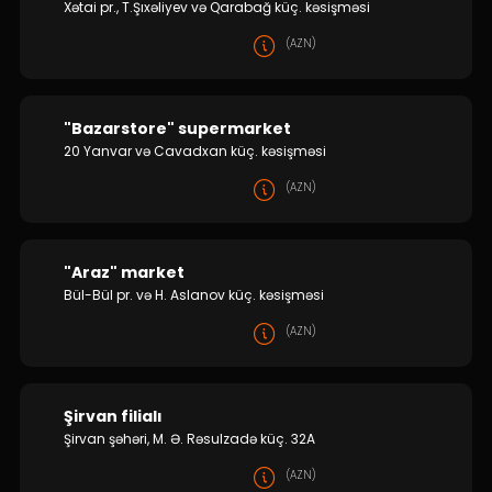
Xətai pr., T.Şıxəliyev və Qarabağ küç. kəsişməsi
(AZN)
"Bazarstore" supermarket
20 Yanvar və Cavadxan küç. kəsişməsi
(AZN)
"Araz" market
Bül-Bül pr. və H. Aslanov küç. kəsişməsi
(AZN)
Şirvan filialı
Şirvan şəhəri, M. Ə. Rəsulzadə küç. 32A
(AZN)