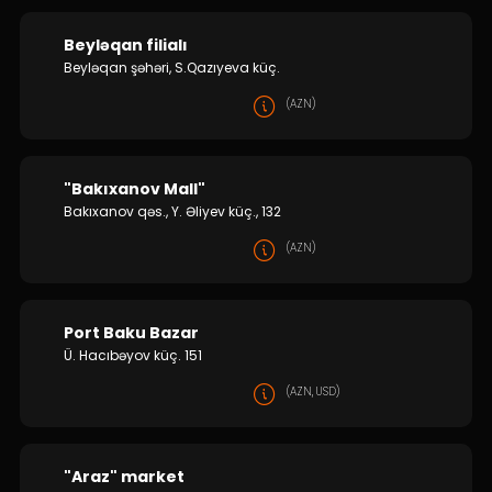
Beyləqan filialı
Beyləqan şəhəri, S.Qazıyeva küç.
(AZN)
"Bakıxanov Mall"
Bakıxanov qəs., Y. Əliyev küç., 132
(AZN)
Port Baku Bazar
Ü. Hacıbəyov küç. 151
(AZN, USD)
"Araz" market