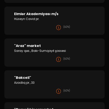
Elmlər Akademiyası m/s
Hüseyn Cavid pr.
(AZN)
"Araz" market
Saray qəs., Bakı-Sumqayıt şossesi
(AZN)
"Bakcell"
Azadlıq pr., 33
(AZN)