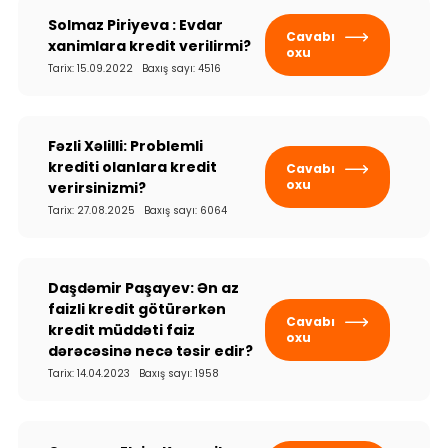
Solmaz Piriyeva : Evdar
Cavabı
xanimlara kredit verilirmi?
oxu
Tarix: 15.09.2022 Baxış sayı: 4516
Fəzli Xəlilli: Problemli
krediti olanlara kredit
Cavabı
oxu
verirsinizmi?
Tarix: 27.08.2025 Baxış sayı: 6064
Daşdəmir Paşayev: Ən az
faizli kredit götürərkən
Cavabı
kredit müddəti faiz
oxu
dərəcəsinə necə təsir edir?
Tarix: 14.04.2023 Baxış sayı: 1958