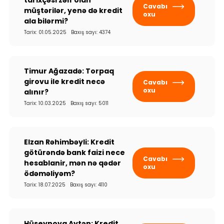
tarixçəsi zəif olan
Cavabı
müştərilər, yenə də kredit
oxu
ala bilərmi?
Tarix: 01.05.2025 Baxış sayı: 4374
Timur Ağazadə: Torpaq
girovu ile kredit necə
Cavabı
oxu
alınır?
Tarix: 10.03.2025 Baxış sayı: 5011
Elzan Rəhimbəyli: Kredit
götürəndə bank faizi nece
Cavabı
hesablanir, mən nə qədər
oxu
ödəməliyəm?
Tarix: 18.07.2025 Baxış sayı: 4110
Hüseynova Aytən: Kredit