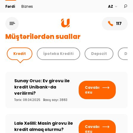
Fərdi
Biznes
117
Müştərilərdən suallar
Kredit
İpoteka Krediti
Depozit
Debe
Sunay Oruc: Ev girovu ile
kredit Unibank-da
Cavabı
oxu
verilirmi?
Tarix: 08.04.2025 Baxış sayı: 3883
Xidmət şəbəkəsi
Bank haqqında
Lalə Xəlilli: Masin girovu ile
Cavabı
kredit almaq olurmu?
oxu