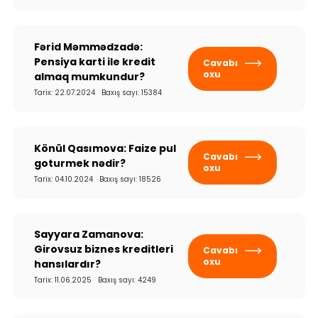
Fərid Məmmədzadə:
Pensiya karti ile kredit
Cavabı
oxu
almaq mumkundur?
Tarix: 22.07.2024 Baxış sayı: 15384
Könül Qasımova: Faize pul
Cavabı
goturmek nədir?
oxu
Tarix: 04.10.2024 Baxış sayı: 18526
Sayyara Zamanova:
Girovsuz biznes kreditleri
Cavabı
oxu
hansılardır?
Tarix: 11.06.2025 Baxış sayı: 4249