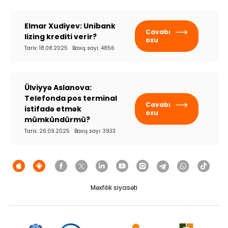
Elmar Xudiyev: Unibank
Cavabı
lizing krediti verir?
oxu
Tarix: 18.08.2025 Baxış sayı: 4856
Ülviyyə Aslanova:
Telefonda pos terminal
Cavabı
istifadə etmək
oxu
mümkündürmü?
Tarix: 26.09.2025 Baxış sayı: 3933
Məxfilik siyasəti