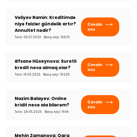
Vəliyev Ramin: Kreditimdə
niyə faizlər gündəlik artır?
Cavabı
oxu
Annuitet nədir?
Tarix: 05.07.2023 Baxış sayı: 15670
Əfsanə Hüseynova: Suretli
Cavabı
kredit necə almaq olar?
oxu
Tarix: 18.05.2023 Baxış sayı: 15225
Nazim Balayev: Online
Cavabı
kridit necə ala bilərəm?
oxu
Tarix: 28.05.2025 Baxış sayı: 1644
Mehin Zamanova: Qara