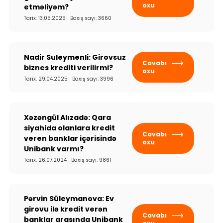
oxu
etməliyəm?
Tarix: 13.05.2025 Baxış sayı: 3660
Nadir Suleymenli: Girovsuz
Cavabı
biznes krediti verilirmi?
oxu
Tarix: 29.04.2025 Baxış sayı: 3996
Xəzəngül Alızadə: Qara
siyahida olanlara kredit
Cavabı
veren banklar içərisində
oxu
Unibank varmı?
Tarix: 26.07.2024 Baxış sayı: 9861
Pərvin Süleymanova: Ev
girovu ilə kredit verən
Cavabı
banklar arasında Unibank