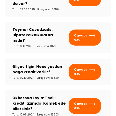
oxu
da var?
Tarix: 27.08.2025 Baxış sayı: 3656
Teymur Cavadzadə:
Hipoteka kalkulatoru
Cavabı
oxu
nədir?
Tarix: 01.12.2025 Baxış sayı: 1873
Əliyev Elçin: Nece yasdan
Cavabı
nagd kredit verilir?
oxu
Tarix: 02.10.2024 Baxış sayı: 15530
Əkbərova Leyla: Tecili
kredit lazimdir. Komek ede
Cavabı
oxu
bilersiniz?
Tarix: 12.08.2024 Baxış sayı: 15603