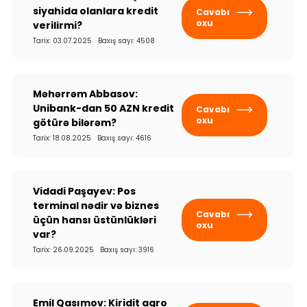
siyahida olanlara kredit
Cavabı
oxu
verilirmi?
Tarix: 03.07.2025 Baxış sayı: 4508
Məhərrəm Abbasov:
Unibank-dan 50 AZN kredit
Cavabı
oxu
götürə bilərəm?
Tarix: 18.08.2025 Baxış sayı: 4616
Vidadi Paşayev: Pos
terminal nədir və biznes
Cavabı
üçün hansı üstünlükləri
oxu
var?
Tarix: 26.09.2025 Baxış sayı: 3916
Emil Qasımov: Kiridit aqro