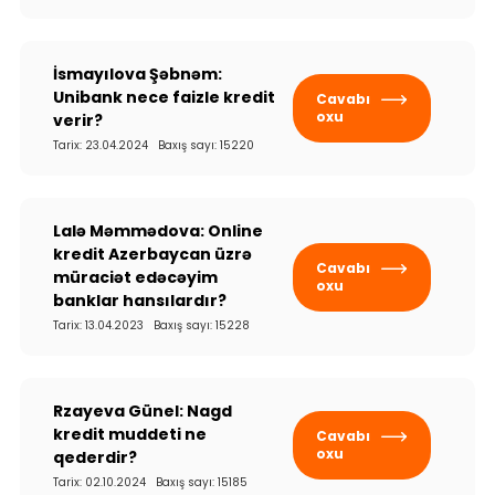
İsmayılova Şəbnəm:
Unibank nece faizle kredit
Cavabı
oxu
verir?
Tarix: 23.04.2024 Baxış sayı: 15220
Lalə Məmmədova: Online
kredit Azerbaycan üzrə
Cavabı
müraciət edəcəyim
oxu
banklar hansılardır?
Tarix: 13.04.2023 Baxış sayı: 15228
Rzayeva Günel: Nagd
kredit muddeti ne
Cavabı
oxu
qederdir?
Tarix: 02.10.2024 Baxış sayı: 15185