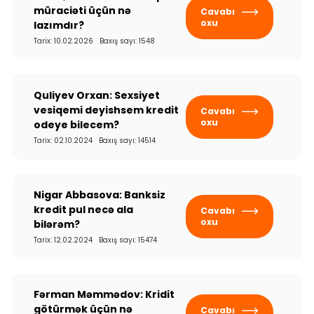
müraciəti üçün nə
Cavabı
oxu
lazımdır?
Tarix: 10.02.2026 Baxış sayı: 1548
Quliyev Orxan: Sexsiyet
vesiqemi deyishsem kredit
Cavabı
oxu
odeye bilecem?
Tarix: 02.10.2024 Baxış sayı: 14514
Nigar Abbasova: Banksiz
kredit pul necə ala
Cavabı
oxu
bilərəm?
Tarix: 12.02.2024 Baxış sayı: 15474
Fərman Məmmədov: Kridit
götürmək üçün nə
Cavabı