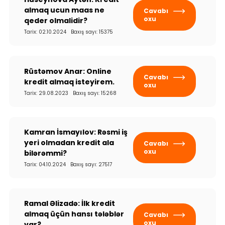
almaq ucun maas ne
Cavabı
oxu
qeder olmalidir?
Tarix: 02.10.2024 Baxış sayı: 15375
Rüstəmov Anar: Online
Cavabı
kredit almaq isteyirem.
oxu
Tarix: 29.08.2023 Baxış sayı: 15268
Kamran İsmayılov: Rəsmi iş
yeri olmadan kredit ala
Cavabı
oxu
bilərəmmi?
Tarix: 04.10.2024 Baxış sayı: 27517
Ramal Əlizadə: İlk kredit​
almaq üçün hansı tələblər
Cavabı
oxu
var?