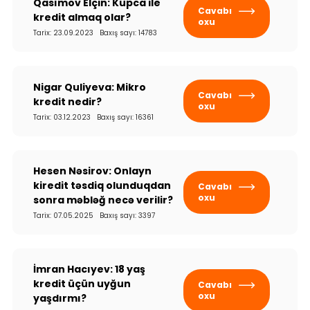
Qasımov Elçin: Kupca ile
Cavabı
kredit almaq olar?
oxu
Tarix: 23.09.2023 Baxış sayı: 14783
Nigar Quliyeva: Mikro
Cavabı
kredit nedir?
oxu
Tarix: 03.12.2023 Baxış sayı: 16361
Hesen Nəsirov: Onlayn
kiredit təsdiq olunduqdan
Cavabı
oxu
sonra məbləğ necə verilir?
Tarix: 07.05.2025 Baxış sayı: 3397
İmran Hacıyev: 18 yaş
kredit üçün uyğun
Cavabı
oxu
yaşdırmı?