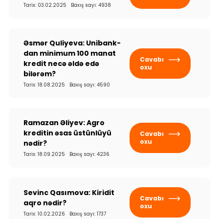
Tarix: 03.02.2025 Baxış sayı: 4938
Dayanıqlılıq
Keşbek
Əsmər Quliyeva: Unibank-
dan minimum 100 manat
Tariflər
Cavabı
kredit necə əldə edə
oxu
bilərəm?
İnsan Resursları
Tarix: 18.08.2025 Baxış sayı: 4590
Əlaqə və təkliflər
Ramazan Əliyev: Agro
kreditin əsas üstünlüyü
F.A.Q
Cavabı
oxu
nədir?
Tarix: 18.09.2025 Baxış sayı: 4236
Sevinc Qasımova: Kiridit
Cavabı
aqro nədir?
oxu
Tarix: 10.02.2026 Baxış sayı: 1737