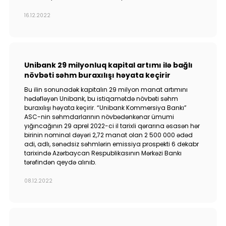
16.12.2022
Unibank 29 milyonluq kapital artımı ilə bağlı
növbəti səhm buraxılışı həyata keçirir
Bu ilin sonunadək kapitalın 29 milyon manat artımını
hədəfləyən Unibank, bu istiqamətdə növbəti səhm
buraxılışı həyata keçirir. “Unibank Kommersiya Bankı”
ASC-nin səhmdarlarının növbədənkənar ümumi
yığıncağının 29 aprel 2022-ci il tarixli qərarına əsasən hər
birinin nominal dəyəri 2,72 manat olan 2 500 000 ədəd
adi, adlı, sənədsiz səhmlərin emissiya prospekti 6 dekabr
tarixində Azərbaycan Respublikasının Mərkəzi Bankı
tərəfindən qeydə alınıb.
08.12.2022