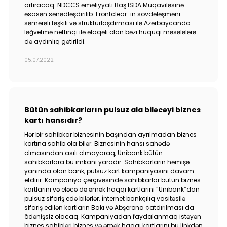
artıracaq. NDCCS əməliyyatı Baş ISDA Müqaviləsinə
əsasən sənədləşdirilib. Frontclear-ın sövdələşməni
səmərəli təşkili və strukturlaşdırması ilə Azərbaycanda
ləğvetmə nettinqi ilə əlaqəli olan bəzi hüquqi məsələlərə
də aydınlıq gətirildi.
05.07.2022
Bütün sahibkarların pulsuz ala biləcəyi biznes
kartı hansıdır?
Hər bir sahibkar biznesinin başından ayrılmadan biznes
kartına sahib ola bilər. Biznesinin hansı sahədə
olmasından asılı olmayaraq, Unibank bütün
sahibkarlara bu imkanı yaradır. Sahibkarların həmişə
yanında olan bank, pulsuz kart kampaniyasını davam
etdirir. Kampaniya çərçivəsində sahibkarlar bütün biznes
kartlarını və eləcə də əmək haqqı kartlarını “Unibank”dan
pulsuz sifariş edə bilərlər. İnternet bankçılıq vasitəsilə
sifariş edilən kartların Bakı və Abşerona çatdırılması da
ödənişsiz olacaq. Kampaniyadan faydalanmaq istəyən
biznes sahibləri biznes və əmək haqqı kartlarını bu linkdən