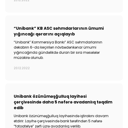
23.12.2022
“Unibank” KB ASC səhmdarlarının ümumi
yığıncağı qərarını açıqlayıb
“Unibank” Kommersiya Bankı” ASC səhmdarlarının
dekabrın 6-da keçirilən növbədənkənar ümumi
yığıncağında gündəlikdə duran bir sıra məsələlər
müzakirə olunub.
20.12.2022
Unibank özünüməşğulluq layihəsi
çərçivəsində daha 5 nəfərə avadanlıq təqdim
edib
Unibank özünüməşğulluq layihəsində iştirakını davam
etdirir. Layihə çərçivəsində bank tərəfindən 5 nəfərə
“fotoatelye” zərfi üzrə avadanlıq verilib.