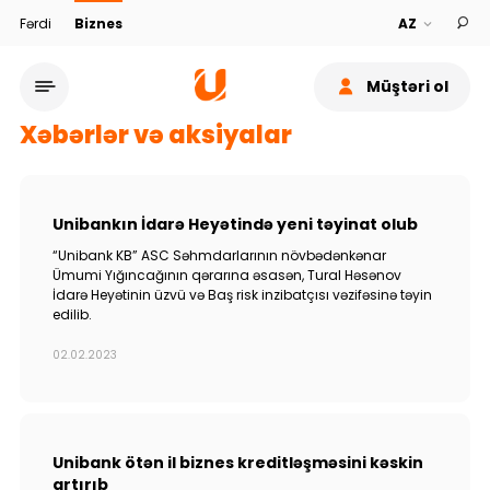
Fərdi
Biznes
Müştəri ol
Xəbərlər və aksiyalar
Unibankın İdarə Heyətində yeni təyinat olub
“Unibank KB” ASC Səhmdarlarının növbədənkənar
Xidmət şəbəkəsi
Ümumi Yığıncağının qərarına əsasən, Tural Həsənov
İdarə Heyətinin üzvü və Baş risk inzibatçısı vəzifəsinə təyin
edilib.
Bank haqqında
02.02.2023
Dayanıqlılıq
Keşbek
Unibank ötən il biznes kreditləşməsini kəskin
artırıb