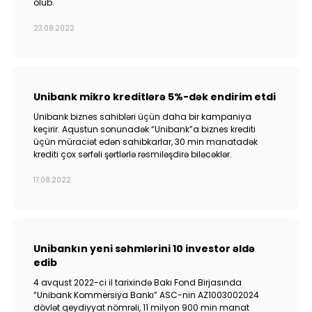
olub.
23.08.2022
Unibank mikro kreditlərə 5%-dək endirim etdi
Unibank biznes sahibləri üçün daha bir kampaniya
keçirir. Aqustun sonunadək “Unibank”a biznes krediti
üçün müraciət edən sahibkarlar, 30 min manatadək
krediti çox sərfəli şərtlərlə rəsmiləşdirə biləcəklər.
17.08.2022
Unibankın yeni səhmlərini 10 investor əldə
edib
4 avqust 2022-ci il tarixində Bakı Fond Birjasında
“Unibank Kommersiya Bankı” ASC-nin AZ1003002024
dövlət qeydiyyat nömrəli, 11 milyon 900 min manat