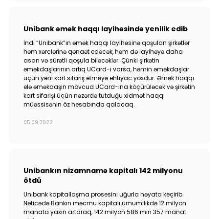
Unibank əmək haqqı layihəsində yenilik edib
İndi “Unibank”ın əmək haqqı layihəsinə qoşulan şirkətlər
həm xərclərinə qənaət edəcək, həm də layihəyə daha
asan və sürətli qoşula biləcəklər. Çünki şirkətin
əməkdaşlarının artıq UCard-ı varsa, həmin əməkdaşlar
üçün yeni kart sifariş etməyə ehtiyac yoxdur. Əmək haqqı
elə əməkdaşın mövcud UCard-ına köçürüləcək və şirkətin
kart sifarişi üçün nəzərdə tutduğu xidmət haqqı
müəssisənin öz hesabında qalacaq.
05.09.2022
Unibankın nizamnamə kapitalı 142 milyonu
ötdü
Unibank kapitallaşma prosesini uğurla həyata keçirib.
Nəticədə Bankın məcmu kapitalı ümumilikdə 12 milyon
manata yaxın artaraq, 142 milyon 586 min 357 manat