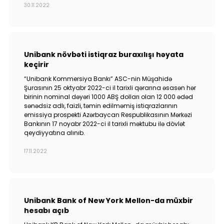
30.11.2022
Unibank növbəti istiqraz buraxılışı həyata
keçirir
“Unibank Kommersiya Bankı” ASC-nin Müşahidə
Şurasının 25 oktyabr 2022-ci il tarixli qərarına əsasən hər
birinin nominal dəyəri 1000 ABŞ dolları olan 12 000 ədəd
sənədsiz adlı, faizli, təmin edilməmiş istiqrazlarının
emissiya prospekti Azərbaycan Respublikasının Mərkəzi
Bankının 17 noyabr 2022-ci il tarixli məktubu ilə dövlət
qeydiyyatına alınıb.
17.11.2022
Unibank Bank of New York Mellon-da müxbir
hesabı açıb