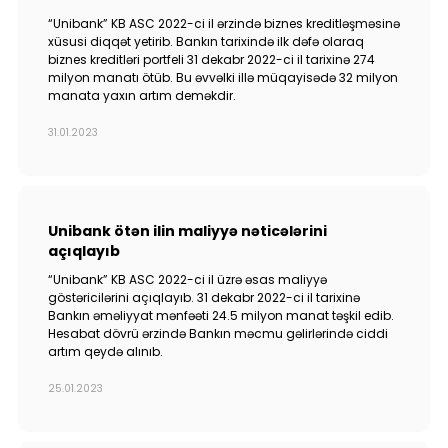
Tariflər
“Unibank” KB ASC 2022-ci il ərzində biznes kreditləşməsinə
xüsusi diqqət yetirib. Bankın tarixində ilk dəfə olaraq
İnsan Resursları
biznes kreditləri portfeli 31 dekabr 2022-ci il tarixinə 274
milyon manatı ötüb. Bu əvvəlki illə müqayisədə 32 milyon
manata yaxın artım deməkdir.
Əlaqə və təkliflər
31.01.2023
F.A.Q
Unibank ötən ilin maliyyə nəticələrini
açıqlayıb
“Unibank” KB ASC 2022-ci il üzrə əsas maliyyə
göstəricilərini açıqlayıb. 31 dekabr 2022-ci il tarixinə
Bankın əməliyyat mənfəəti 24.5 milyon manat təşkil edib.
Hesabat dövrü ərzində Bankın məcmu gəlirlərində ciddi
artım qeydə alınıb.
25.01.2023