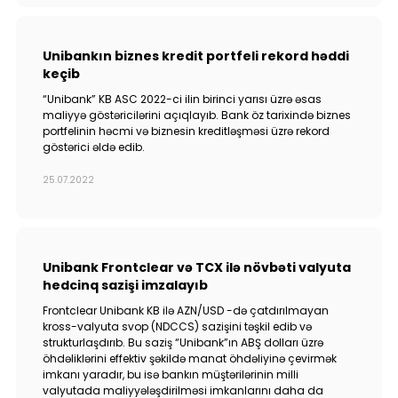
Unibankın biznes kredit portfeli rekord həddi
keçib
“Unibank” KB ASC 2022-ci ilin birinci yarısı üzrə əsas
maliyyə göstəricilərini açıqlayıb. Bank öz tarixində biznes
portfelinin həcmi və biznesin kreditləşməsi üzrə rekord
göstərici əldə edib.
25.07.2022
Unibank Frontclear və TCX ilə növbəti valyuta
hedcinq sazişi imzalayıb
Frontclear Unibank KB ilə AZN/USD -də çatdırılmayan
kross-valyuta svop (NDCCS) sazişini təşkil edib və
strukturlaşdırıb. Bu saziş “Unibank”ın ABŞ dolları üzrə
öhdəliklərini effektiv şəkildə manat öhdəliyinə çevirmək
imkanı yaradır, bu isə bankın müştərilərinin milli
valyutada maliyyələşdirilməsi imkanlarını daha da