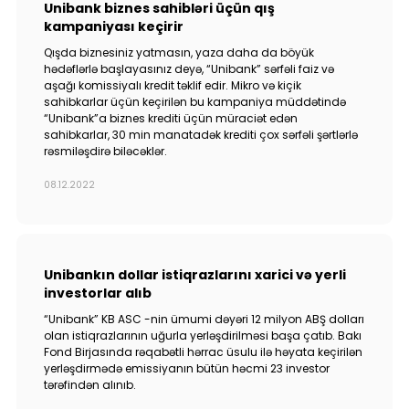
Unibank biznes sahibləri üçün qış
kampaniyası keçirir
Qışda biznesiniz yatmasın, yaza daha da böyük
hədəflərlə başlayasınız deyə, “Unibank” sərfəli faiz və
aşağı komissiyalı kredit təklif edir. Mikro və kiçik
sahibkarlar üçün keçirilən bu kampaniya müddətində
“Unibank”a biznes krediti üçün müraciət edən
sahibkarlar, 30 min manatadək krediti çox sərfəli şərtlərlə
rəsmiləşdirə biləcəklər.
08.12.2022
Unibankın dollar istiqrazlarını xarici və yerli
investorlar alıb
“Unibank” KB ASC -nin ümumi dəyəri 12 milyon ABŞ dolları
olan istiqrazlarının uğurla yerləşdirilməsi başa çatıb. Bakı
Fond Birjasında rəqabətli hərrac üsulu ilə həyata keçirilən
yerləşdirmədə emissiyanın bütün həcmi 23 investor
tərəfindən alınıb.