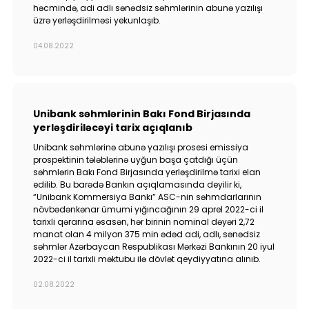
həcmində, adi adlı sənədsiz səhmlərinin abunə yazılışı
üzrə yerləşdirilməsi yekunlaşıb.
04.08.2022
Unibank səhmlərinin Bakı Fond Birjasında
yerləşdiriləcəyi tarix açıqlanıb
Unibank səhmlərinə abunə yazılışı prosesi emissiya
prospektinin tələblərinə uyğun başa çatdığı üçün
səhmlərin Bakı Fond Birjasında yerləşdirilmə tarixi elan
edilib. Bu barədə Bankın açıqlamasında deyilir ki,
“Unibank Kommersiya Bankı” ASC-nin səhmdarlarının
növbədənkənar ümumi yığıncağının 29 aprel 2022-ci il
tarixli qərarına əsasən, hər birinin nominal dəyəri 2,72
manat olan 4 milyon 375 min ədəd adi, adlı, sənədsiz
səhmlər Azərbaycan Respublikası Mərkəzi Bankının 20 iyul
2022-ci il tarixli məktubu ilə dövlət qeydiyyatına alınıb.
02.08.2022