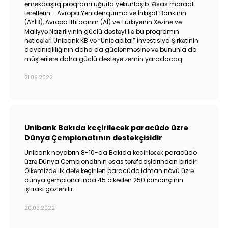
əməkdaşlıq proqramı uğurla yekunlaşıb. Əsas maraqlı
tərəflərin - Avropa Yenidənqurma və İnkişaf Bankının
(AYİB), Avropa İttifaqının (Aİ) və Türkiyənin Xəzinə və
Maliyyə Nazirliyinin güclü dəstəyi ilə bu proqramın
nəticələri Unibank KB və “Unicapital” İnvestisiya Şirkətinin
dayanıqlılığının daha da güclənməsinə və bununla da
müştərilərə daha güclü dəstəyə zəmin yaradacaq.
21.09.2022
Unibank Bakıda keçiriləcək paracüdo üzrə
Dünya Çempionatının dəstəkçisidir
Unibank noyabrın 8-10-da Bakıda keçiriləсək paracüdo
üzrə Dünya Çempionatının əsas tərəfdaşlarından biridir.
Ölkəmizdə ilk dəfə keçirilən paracüdo idman növü üzrə
dünya çempionatında 45 ölkədən 250 idmançının
iştirakı gözlənilir.
20.09.2022