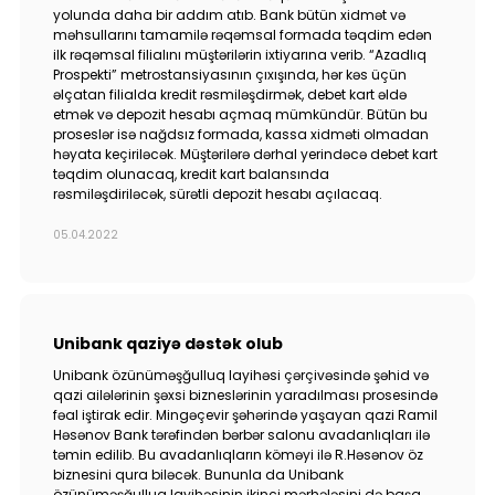
yolunda daha bir addım atıb. Bank bütün xidmət və
məhsullarını tamamilə rəqəmsal formada təqdim edən
ilk rəqəmsal filialını müştərilərin ixtiyarına verib. “Azadlıq
Prospekti” metrostansiyasının çıxışında, hər kəs üçün
əlçatan filialda kredit rəsmiləşdirmək, debet kart əldə
etmək və depozit hesabı açmaq mümkündür. Bütün bu
proseslər isə nağdsız formada, kassa xidməti olmadan
həyata keçiriləcək. Müştərilərə dərhal yerindəcə debet kart
təqdim olunacaq, kredit kart balansında
rəsmiləşdiriləcək, sürətli depozit hesabı açılacaq.
05.04.2022
Unibank qaziyə dəstək olub
Unibank özünüməşğulluq layihəsi çərçivəsində şəhid və
qazi ailələrinin şəxsi bizneslərinin yaradılması prosesində
fəal iştirak edir. Mingəçevir şəhərində yaşayan qazi Ramil
Həsənov Bank tərəfindən bərbər salonu avadanlıqları ilə
təmin edilib. Bu avadanlıqların köməyi ilə R.Həsənov öz
biznesini qura biləcək. Bununla da Unibank
özünüməşğulluq layihəsinin ikinci mərhələsini də başa