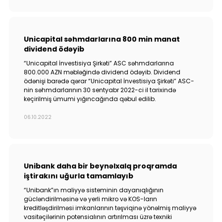
Unicapital səhmdarlarına 800 min manat
dividend ödəyib
“Unicapital İnvestisiya Şirkəti” ASC səhmdarlarına
800.000 AZN məbləğində dividend ödəyib. Dividend
ödənişi barədə qərar “Unicapital İnvestisiya Şirkəti” ASC-
nin səhmdarlarının 30 sentyabr 2022-ci il tarixində
keçirilmiş ümumi yığıncağında qəbul edilib.
06.10.2022
Unibank daha bir beynəlxalq proqramda
iştirakını uğurla tamamlayıb
“Unibank”ın maliyyə sisteminin dayanıqlığının
gücləndirilməsinə və yerli mikro və KOS-ların
kreditləşdirilməsi imkanlarının təşviqinə yönəlmiş maliyyə
vasitəçilərinin potensialının artırılması üzrə texniki