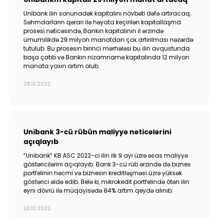
Unibank ilin sonunadək kapitalını növbəti dəfə artıracaq.
Səhmdarların qərarı ilə həyata keçirilən kapitallaşma
prosesi nəticəsində, Bankın kapitalının il ərzində
ümumilikdə 29 milyon manatdan çox artırılması nəzərdə
tutulub. Bu prosesin birinci mərhələsi bu ilin avqustunda
başa çatıb və Bankın nizamnamə kapitalında 12 milyon
manata yaxın artım olub.
28.10.2022
Unibank 3-cü rübün maliyyə nəticələrini
açıqlayıb
“Unibank” KB ASC 2022-ci ilin ilk 9 ayı üzrə əsas maliyyə
göstəricilərini açıqlayıb. Bank 3-cü rüb ərzində də biznes
portfelinin həcmi və biznesin kreditləşməsi üzrə yüksək
göstərici əldə edib. Belə ki, mikrokedit portfelində ötən ilin
eyni dövrü ilə müqayisədə 84% artım qeydə alınıb.
26.10.2022