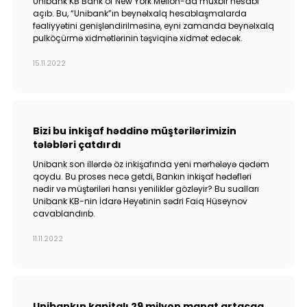
Unibank KB Bank of New York Mellon-da müxbir hesabı
açıb. Bu, “Unibank”ın beynəlxalq hesablaşmalarda
fəaliyyətini genişləndirilməsinə, eyni zamanda beynəlxalq
pulköçürmə xidmətlərinin təşviqinə xidmət edəcək.
15.11.2022
Bizi bu inkişaf həddinə müştərilərimizin
tələbləri çatdırdı
Unibank son illərdə öz inkişafında yeni mərhələyə qədəm
qoydu. Bu proses necə getdi, Bankın inkişaf hədəfləri
nədir və müştəriləri hansı yeniliklər gözləyir? Bu sualları
Unibank KB-nin İdarə Heyətinin sədri Faiq Hüseynov
cavablandırıb.
11.11.2022
Unibankın kapitalı 29 milyon manat artacaq