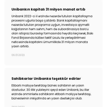
Unibankın kapitalı 31 milyon manat artıb
Unibank 2022-ci il ərzində nəzərdə tutulan kapitallaşma
prosesini uğurla başa çatdırıb. Bank kapitallaşmanı
nəzərdə tutulan proqrama uyğun, investisiya qiymətli
kağızlarının həm səhm, həm də subordinasiya borcu
olan istiqraz buraxılışı formasında həyata keçirərək, Bakı
Fond Birjasında kütləvi təklif üsulu ilə yerləşdirilməsi
nəticəsində kapitalını ümumilikdə 31 milyon manata
yaxın artırıb.
06.01.2023
Sahibkarlar Unibanka təşəkkür edirlər
Etibarlı maliyyə tərəfdaşı biznes sahibinin ən yaxın
dostudur. 30 illik yubileyini qeyd edən Unibank, bu illər
ərzində onminlərlə sahibkarın etibarlı maliyyə tərəfdaşı,
bizneslərinin inkişafında ən yaxın dəstəkçisi olub.