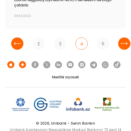
çatdırıb.
04.04.2022
2
3
4
5
Məxfilik siyasəti
© 2026, Unibank - Sənin Bankın
Unibank Azərbaycan Respublikası Mərkəzi Bankının 73 saylı 14