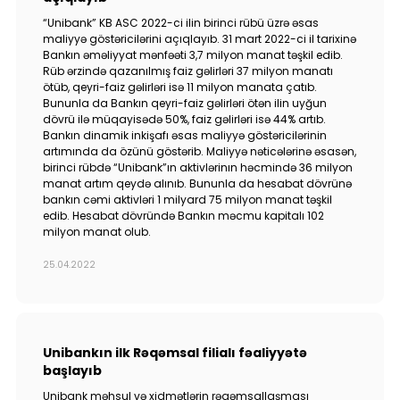
“Unibank” KB ASC 2022-ci ilin birinci rübü üzrə əsas
maliyyə göstəricilərini açıqlayıb. 31 mart 2022-ci il tarixinə
Bankın əməliyyat mənfəəti 3,7 milyon manat təşkil edib.
Rüb ərzində qazanılmış faiz gəlirləri 37 milyon manatı
ötüb, qeyri-faiz gəlirləri isə 11 milyon manata çatıb.
Bununla da Bankın qeyri-faiz gəlirləri ötən ilin uyğun
dövrü ilə müqayisədə 50%, faiz gəlirləri isə 44% artıb.
Bankın dinamik inkişafı əsas maliyyə göstəricilərinin
artımında da özünü göstərib. Maliyyə nəticələrinə əsasən,
birinci rübdə “Unibank”ın aktivlərinın həcmində 36 milyon
manat artım qeydə alınıb. Bununla da hesabat dövrünə
bankın cəmi aktivləri 1 milyard 75 milyon manat təşkil
edib. Hesabat dövründə Bankın məcmu kapitalı 102
milyon manat olub.
25.04.2022
Unibankın ilk Rəqəmsal filialı fəaliyyətə
başlayıb
Unibank məhsul və xidmətlərin rəqəmsallaşması