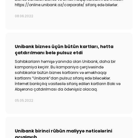
https://online.unibank.az/corporate/ sifariş edə bilərlər.
08.06.2022
Unibank biznes üçün bütün kartları, hətta
çatdırılmanı belə pulsuz etdi
Sahibkarların həmişə yanında olan Unibank, daha bir
kampaniya keçirir. Bu kampaniya çərçivəsində
sahibkarlar bütün biznes kartlarını və əməkhaqqı
kartlarını “Unibank”dan pulsuz sifariş edə biləcəklər.
İnternet bankçılıq vasitəsilə sifariş edilən kartların Bakı və
Abşerona çatdırılması da ödənişsiz olacaq.
05.05.2022
Unibank birinci rübün maliyyə nəticələrini
açıqlayıb