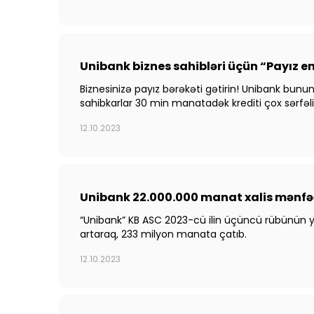
Unibank biznes sahibləri üçün “Payız e
Biznesinizə payız bərəkəti gətirin! Unibank bunu
sahibkarlar 30 min manatadək krediti çox sərfəli 
12.10.2023
Unibank 22.000.000 manat xalis mənfəə
“Unibank” KB ASC 2023-cü ilin üçüncü rübünün ye
artaraq, 233 milyon manata çatıb.
12.10.2023