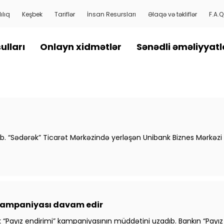
ılıq
Keşbek
Tariflər
İnsan Resursları
Əlaqə və təkliflər
F.A.Q
ulları
Onlayn xidmətlər
Sənədli əməliyyatl
verib. “Sədərək” Ticarət Mərkəzində yerləşən Unibank Biznes Mərkəzi
 kampaniyası davam edir
k “Payız endirimi” kampaniyasının müddətini uzadıb. Bankın “Payı