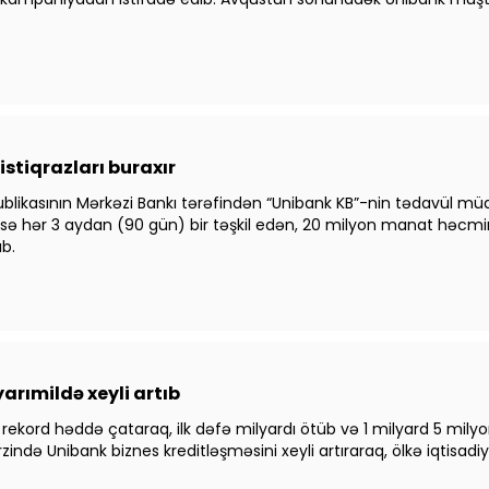
stiqrazları buraxır
blikasının Mərkəzi Bankı tərəfindən “Unibank KB”-nin tədavül müd
rü isə hər 3 aydan (90 gün) bir təşkil edən, 20 milyon manat həcmi
ıb.
yarımildə xeyli artıb
eli rekord həddə çataraq, ilk dəfə milyardı ötüb və 1 milyard 5 mil
ərzində Unibank biznes kreditləşməsini xeyli artıraraq, ölkə iqtisad