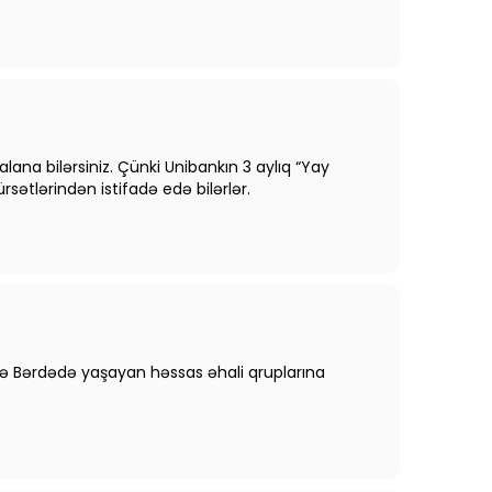
ana bilərsiniz. Çünki Unibankın 3 aylıq “Yay
sətlərindən istifadə edə bilərlər.
 və Bərdədə yaşayan həssas əhali qruplarına