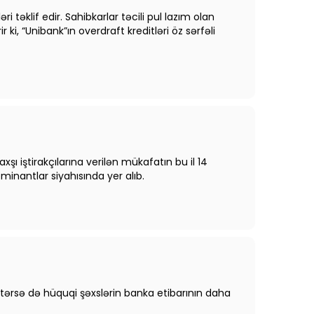
i təklif edir. Sahibkarlar təcili pul lazım olan
ki, “Unibank”ın overdraft kreditləri öz sərfəli
şı iştirakçılarına verilən mükafatın bu il 14
minantlar siyahısında yer alıb.
 istərsə də hüquqi şəxslərin banka etibarının daha