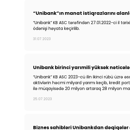
“Unibank”ın manat istiqrazlarını alanl
“Unibank” KB ASC tərəfindən 27.01.2022-ci il ta
ödənişi həyata keçirilib.
31.07.2023
Unibank birinci yarımili yüksək nəticəl
“Unibank” KB ASC 2023-cü ilin ikinci rübü üzrə əs
aktivlərin həcmi milyard yarımı keçib, kredit por
ilə müqayisədə 20 milyon artaraq 28 milyon man
25.07.2023
Biznes sahibləri Unibankdan dəqiqələr ə