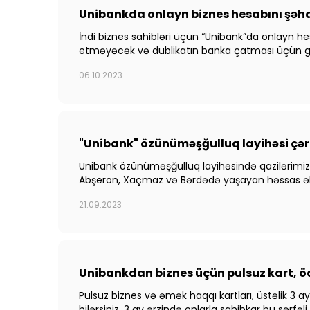
Unibankda onlayn biznes hesabını şə
İndi biznes sahibləri üçün “Unibank”da onlayn 
etməyəcək və dublikatın banka çatması üçün 
06.10.2023
"Unibank" özünüməşğulluq layihəsi çə
Unibank özünüməşğulluq layihəsində qazilərimiz 
Abşeron, Xaçmaz və Bərdədə yaşayan həssas əhal
21.09.2023
Unibankdan biznes üçün pulsuz kart, ö
Pulsuz biznes və əmək haqqı kartları, üstəlik 3 
bilərsiniz. 3 ay ərzində onlarla sahibkar bu sər