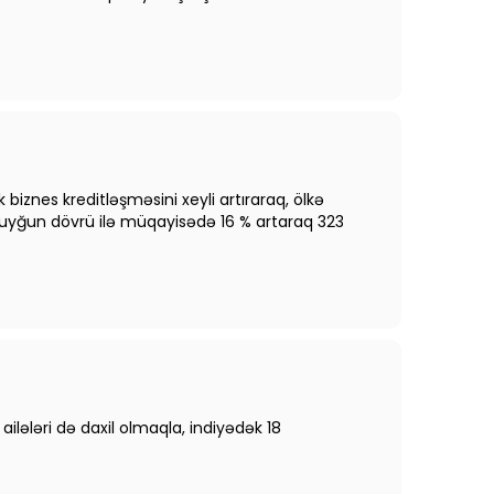
k biznes kreditləşməsini xeyli artıraraq, ölkə
lin uyğun dövrü ilə müqayisədə 16 % artaraq 323
lələri də daxil olmaqla, indiyədək 18