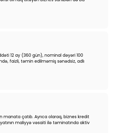
dəti 12 ay (360 gün), nominal dəyəri 100
ndə, faizli, təmin edilməmiş sənədsiz, adlı
yon manata çatıb. Ayrıca olaraq, biznes kredit
iyyatının maliyyə vəsaiti ilə təminatında aktiv