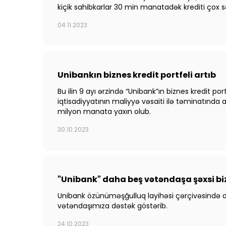
kiçik sahibkarlar 30 min manatadək krediti çox sər
04.11.2023
Unibankın biznes kredit portfeli artıb
Bu ilin 9 ayı ərzində “Unibank”ın biznes kredit por
iqtisadiyyatının maliyyə vəsaiti ilə təminatında a
milyon manata yaxın olub.
30.10.2023
"Unibank" daha beş vətəndaşa şəxsi bi
Unibank özünüməşğulluq layihəsi çərçivəsində dah
vətəndaşımıza dəstək göstərib.
24.10.2023