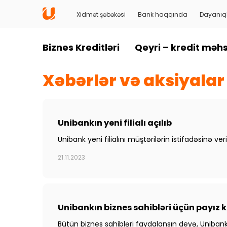
Xidmət şəbəkəsi
Bank haqqında
Dayanıql
Biznes Kreditləri
Qeyri – kredit məhs
Xəbərlər və aksiyalar
Unibankın yeni filialı açılıb
Unibank yeni filialını müştərilərin istifadəsinə 
21.11.2023
Unibankın biznes sahibləri üçün payız
Bütün biznes sahibləri faydalansın deyə, Uniban