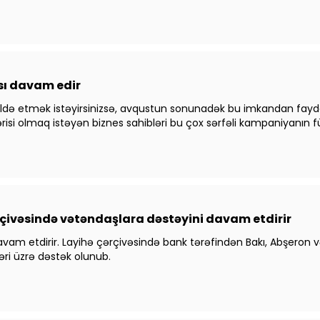
sı davam edir
 əldə etmək istəyirsinizsə, avqustun sonunadək bu imkandan faydal
si olmaq istəyən biznes sahibləri bu çox sərfəli kampaniyanın für
çivəsində vətəndaşlara dəstəyini davam etdirir
avam etdirir. Layihə çərçivəsində bank tərəfindən Bakı, Abşeron
ri üzrə dəstək olunub.