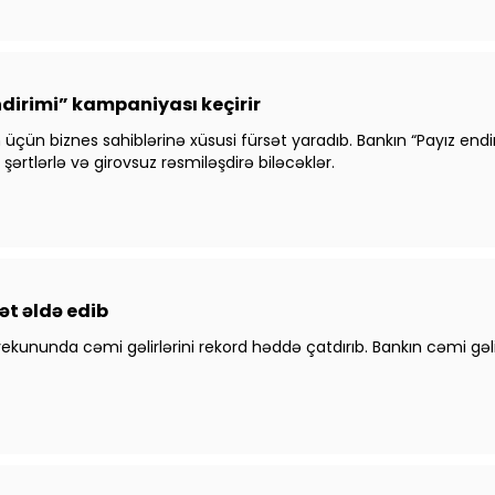
ndirimi” kampaniyası keçirir
n üçün biznes sahiblərinə xüsusi fürsət yaradıb. Bankın “Payız end
şərtlərlə və girovsuz rəsmiləşdirə biləcəklər.
t əldə edib
kununda cəmi gəlirlərini rekord həddə çatdırıb. Bankın cəmi gəli