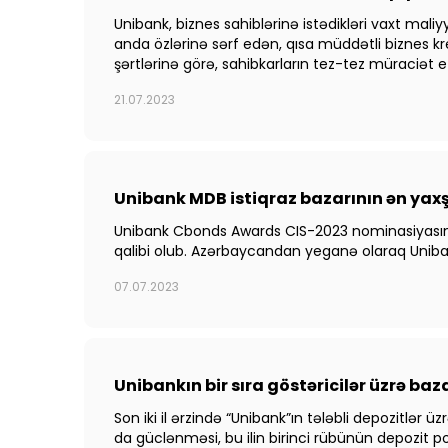
Unibank, biznes sahiblərinə istədikləri vaxt maliyy
anda özlərinə sərf edən, qısa müddətli biznes kred
şərtlərinə görə, sahibkarların tez-tez müraciət et
21.07.2023
Unibank MDB istiqraz bazarının ən yaxşı 
Unibank Cbonds Awards CIS-2023 nominasiyasının qa
qalibi olub. Azərbaycandan yeganə olaraq Unibank 
07.07.2023
Unibankın bir sıra göstəricilər üzrə baz
Son iki il ərzində “Unibank”ın tələbli depozitlər 
da güclənməsi, bu ilin birinci rübünün depozit 