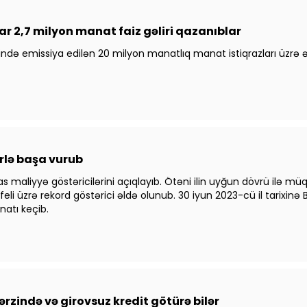
ar 2,7 milyon manat faiz gəliri qazanıblar
rixində emissiya edilən 20 milyon manatlıq manat istiqrazları ü
ərlə başa vurub
as maliyyə göstəricilərini açıqlayıb. Ötəni ilin uyğun dövrü ilə mü
tfeli üzrə rekord göstərici əldə olunub. 30 iyun 2023-cü il tarixi
atı keçib.
rzində və girovsuz kredit götürə bilər