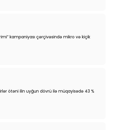
irimi” kampaniyası çərçivəsində mikro və kiçik
rlər ötəni ilin uyğun dövrü ilə müqayisədə 43 %