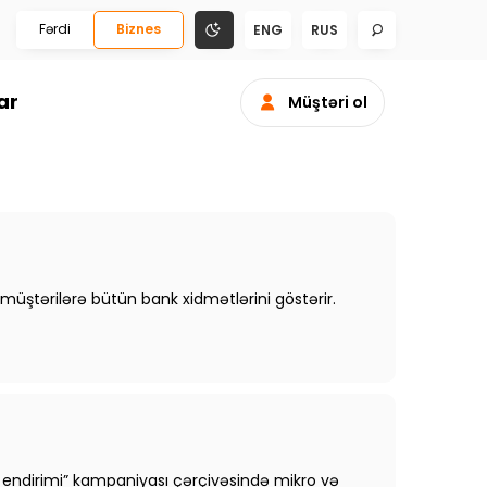
Fərdi
Biznes
ENG
RUS
ar
Müştəri ol
 müştərilərə bütün bank xidmətlərini göstərir.
z endirimi” kampaniyası çərçivəsində mikro və