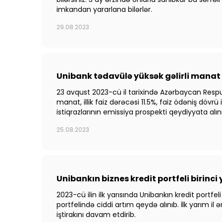
imkandan yararlana bilərlər.
29.08.2023
Unibank tədavülə yüksək gəlirli manat i
23 avqust 2023-cü il tarixində Azərbaycan Respu
manat, illik faiz dərəcəsi 11.5%, faiz ödəniş döv
istiqrazlarının emissiya prospekti qeydiyyata alın
25.08.2023
Unibankın biznes kredit portfeli birinci 
2023-cü ilin ilk yarısında Unibankın kredit portf
portfelində ciddi artım qeydə alınıb. İlk yarım il 
iştirakını davam etdirib.