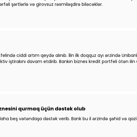
fəli şərtlərlə və girovsuz rəsmiləşdirə biləcəklər.
tfelində ciddi artım qeydə alınıb. İlin ilk doqquz ayı ərzində Uniban
ktiv iştirakını davam etdirib. Bankın biznes kredit portfeli ötən i
znesini qurmaq üçün dəstək olub
a beş vətəndaşa dəstək verib. Bank bu il ərzində şəhid və qazi ai