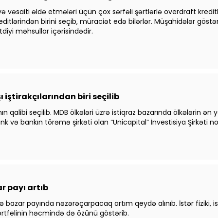
ə vəsaiti əldə etmələri üçün çox sərfəli şərtlərlə overdraft kreditlər
itlərindən birini seçib, müraciət edə bilərlər. Müşahidələr göstərir 
diyi məhsullar içərisindədir.
iştirakçılarından biri seçilib
libi seçilib. MDB ölkələri üzrə istiqraz bazarında ölkələrin ən yax
və bankın törəmə şirkəti olan “Unicapital” İnvestisiya Şirkəti no
ar payı artıb
üzrə bazar payında nəzərəçarpacaq artım qeydə alınıb. İstər fiziki,
portfelinin həcmində də özünü göstərib.