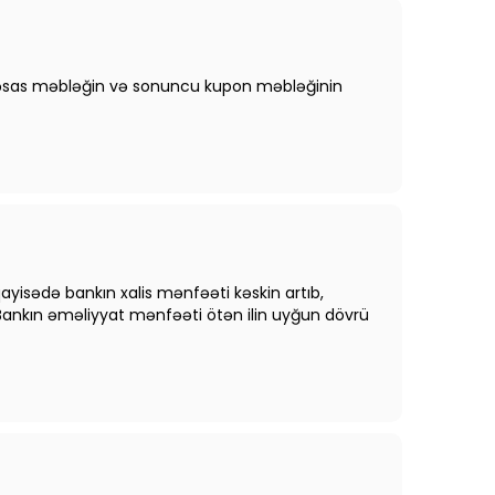
zrə əsas məbləğin və sonuncu kupon məbləğinin
qayisədə bankın xalis mənfəəti kəskin artıb,
nə Bankın əməliyyat mənfəəti ötən ilin uyğun dövrü