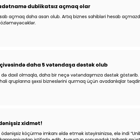
hadətnamə dublikatsız açmaq olar
hesab açmaq daha asan olub. Artıq biznes sahibləri hesab açmazd
gözləməyəcəklər.
rçivəsində daha 5 vətəndaşa dəstək olub
də daxil olmaqla, daha bir neçə vətəndaşımıza dəstək göstərib. 
i qruplarına şəxsi bizneslərini qurmaq üçün avadanlıqlar təqdi
dənişsiz xidmət!
ay ödənişsiz köçürmə imkanı əldə etmək istəyirsinizsə, elə indi “
fəli kampaniyadan istifadə edib. Avqustun sonunadək Unibank müşt