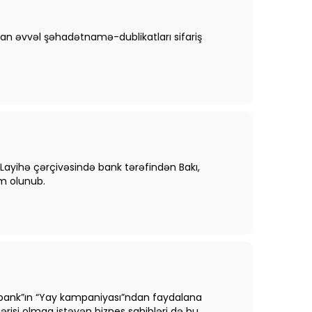
an əvvəl şəhadətnamə-dublikatları sifariş
Layihə çərçivəsində bank tərəfindən Bakı,
m olunub.
Unibank”ın “Yay kampaniyası”ndan faydalana
ərisi olmaq istəyən biznes sahibləri də bu