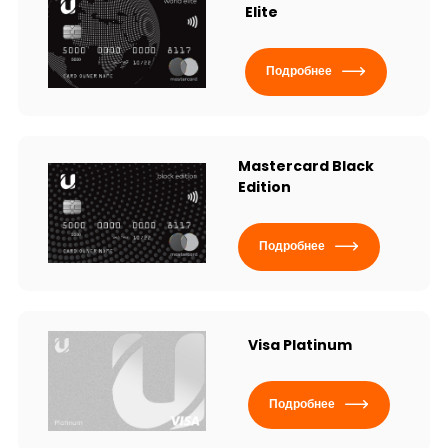
Elite
Устойчивость
Кешбэк
Подробнее
Тарифы
Mastercard Black
Кадровые ресурсы
Edition
Связь с банком
Подробнее
F.A.Q
Visa Platinum
Подробнее