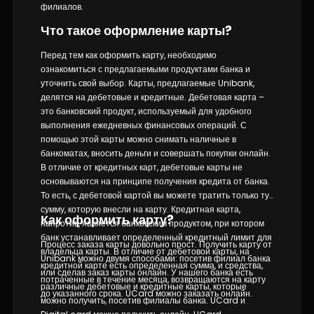
филиалов.
Что такое оформление карты?
Перед тем как оформить карту, необходимо
ознакомиться с предлагаемыми продуктами банка и
уточнить свой выбор. Карты, предлагаемые Unibank,
делятся на дебетовые и кредитные. Дебетовая карта –
это банковский продукт, используемый для удобного
выполнения ежедневных финансовых операций. С
помощью этой карты можно снимать наличные в
банкоматах, вносить деньги и совершать покупки онлайн.
В отличие от кредитных карт, дебетовые карты не
основываются на принципе получения кредита от банка.
То есть, с дебетовой картой вы можете тратить только ту
сумму, которую внесли на карту. Кредитная карта,
Как оформить карту?
напротив, является банковским продуктом, при котором
банк устанавливает определенный кредитный лимит для
Процесс заказа карты довольно прост. Получить карту от
владельца карты. В отличие от дебетовой карты, на
Unibank можно двумя способами: посетив филиал банка
кредитной карте есть определенная сумма, и средства,
или сделав заказ карты онлайн. У нашего банка есть
потраченные в течение месяца, возвращаются на карту
различные дебетовые и кредитные карты, которые
до указанного срока. UCard можно заказать онлайн.
можно получить, посетив филиалы банка. UCard и