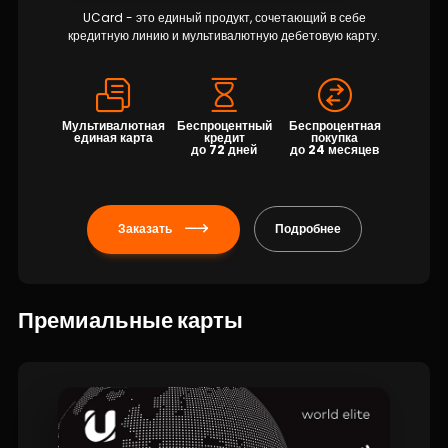
Устойчивость
UCard - это единый продукт, сочетающий в себе
кредитную линию и мультивалютную дебетовую карту.
Кешбэк
Тарифы
Мультивалютная
Беспроцентный
Беспроцентная
единая карта
кредит
покупка
до 72 дней
до 24 месяцев
Кадровые ресурсы
Связь с банком
Заказать
Подробнее
F.A.Q
Премиальные карты