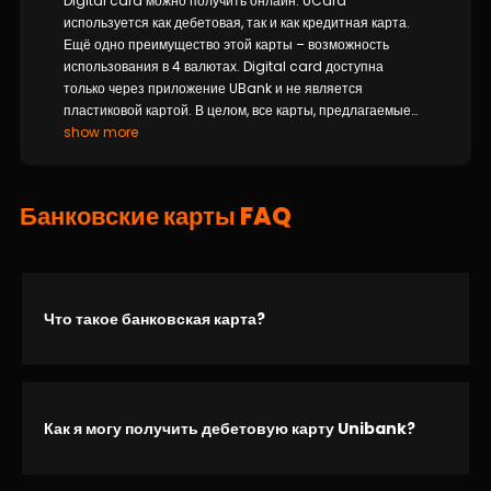
Digital card можно получить онлайн. UCard
используется как дебетовая, так и как кредитная карта.
Ещё одно преимущество этой карты – возможность
использования в 4 валютах. Digital card доступна
только через приложение UBank и не является
пластиковой картой. В целом, все карты, предлагаемые
Unibank, выделяются выгодными предложениями.
show more
Банковские карты FAQ
Что такое банковская карта?
Как я могу получить дебетовую карту Unibank?