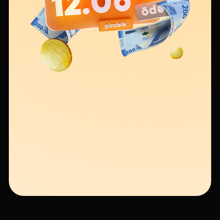
Устойчивость
Кешбэк
Тарифы
Кадровые ресурсы
Связь с банком
F.A.Q