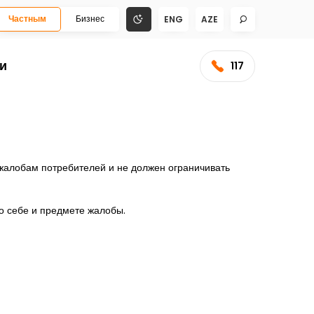
Частным
Бизнес
ENG
AZE
и
117
жалобам потребителей и не должен ограничивать
о себе и предмете жалобы.