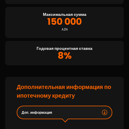
Устойчивость
Максимальная сумма
Кешбэк
150 000
AZN
Тарифы
Кадровые ресурсы
Годовая процентная ставка
8%
Связь с банком
F.A.Q
Дополнительная информация по
ипотечному кредиту
Доп. информация