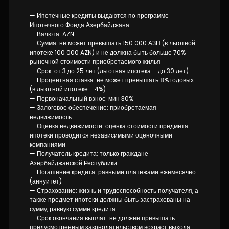
— Ипотечные кредиты выдаются по программе
Ипотечного Фонда Азербайджана
— Валюта: AZN
— Сумма: не может превышать 150 000 АЗН (в льготной
ипотеке 100 000 AZN) и не должна быть больше 70%
рыночной стоимости приобретаемого жилья
— Срок: от 3 до 25 лет (льготная ипотека – до 30 лет)
— Процентная ставка: не может превышать 8% годовых
(в льготной ипотеке - 4%)
— Первоначальный взнос: мин 30%
— Залоговое обеспечение: приобретаемая
недвижимость
— Оценка недвижимости: оценка стоимости предмета
ипотеки проводится независимыми оценочными
компаниями
— Получатель кредита: только граждане
Азербайджанской Республики
— Погашение кредита: равными платежами ежемесячно
(аннуитет)
— Страхование: жизнь и трудоспособность получателя, а
также предмет ипотеки должны быть застрахованы на
сумму, равную сумме кредита
— Срок окончания выплат: не должен превышать
предусмотренным законодательством возраст выхода