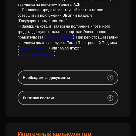
заемщика на пенсию— Валюта: AZN
— Погашение кредита: ипотечный платеж можно
совершить в приложении UBank в разделе
“Государственные платежи”.
— Заявка на кредит: заявки на получение ипотечного
кредита доступны только на портале Электронного
правительства (
www.e-gov.az
). При регистрации заявки
заемщики должны получить Токен Электронной Подписи
(
www.e-imza.az
) или “ASAN imza”
(
www.asanimza.az
).
Необходимые документы
Льготная ипотека
Ипотечный калькулятор