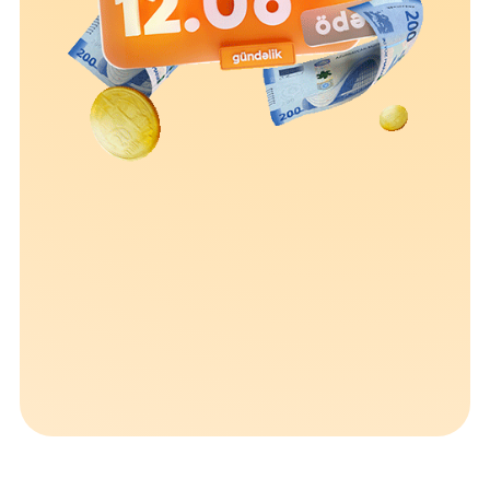
Устойчивость
Кешбэк
Тарифы
Кадровые ресурсы
Связь с банком
F.A.Q