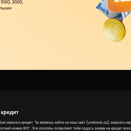
 1000, 3000,
ольшие
 кредит
ов заказать кредит. Ты можешь зайти на наш сайт (unibank.az), заказать к
роткий номер 8117. Эти способы позволяют тебе подать заявку на кредит всего