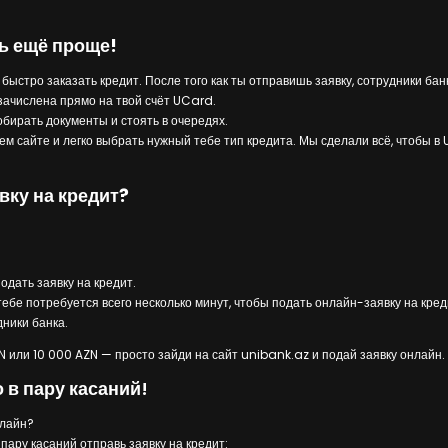
рь ещё проще!
быстро заказать кредит. После того как ты отправишь заявку, сотрудники банк
зачислена прямо на твой счёт UCard.
собирать документы и стоять в очередях.
ем сайте и легко выбрать нужный тебе тип кредита. Мы сделали всё, чтобы 
ку на кредит?
одать заявку на кредит.
ебе потребуется всего несколько минут, чтобы подать онлайн-заявку на кред
дники банка.
N или 10 000 AZN — просто зайди на сайт unibank.az и подай заявку онлайн.
 в пару касаний!
нлайн?
ару касаний отправь заявку на кредит: