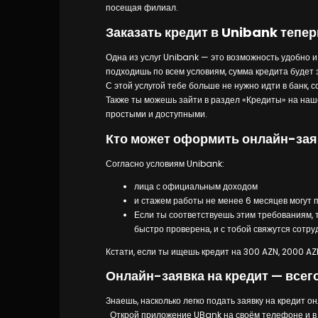
посещая филиал.
Заказать кредит в Unibank тепе
Одна из услуг Unibank — это возможность удобно и 
подходишь по всем условиям, сумма кредита будет 
С этой услугой тебе больше не нужно идти в банк, 
Также ты можешь зайти в раздел «Кредиты» на наш
простыми и доступными.
Кто может оформить онлайн-заяв
Согласно условиям Unibank:
лица с официальным доходом
и стажем работы не менее 6 месяцев могут п
Если ты соответствуешь этим требованиям, т
быстро проверена, и с тобой свяжутся сотру
Кстати, если ты ищешь кредит на 300 AZN, 2000 AZ
Онлайн-заявка на кредит — всего
Знаешь, насколько легко подать заявку на кредит о
Открой приложение UBank на своём телефоне и в п