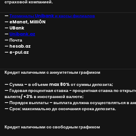
страховой компанией.
—
Терминалы Unibank и кассы филиалов
— eManat, MilliÖN
— UBank
—
Unibank.az
— Почта
— hesab.az
— e-pul.az
Кредит наличными с аннуитетным графиком
— Сумма – в объеме max 80% от суммы депозита;
— Годовая процентная ставка - процентная ставка по откры
валюте/ +3% в иностранной валюте;
— Порядок выплаты – выплата должна осуществляться в ан
— Срок: максимально до окончания срока депозита.
Кредит наличными со свободным графиком