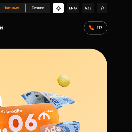
Частным
Бизнес
ENG
AZE
и
117