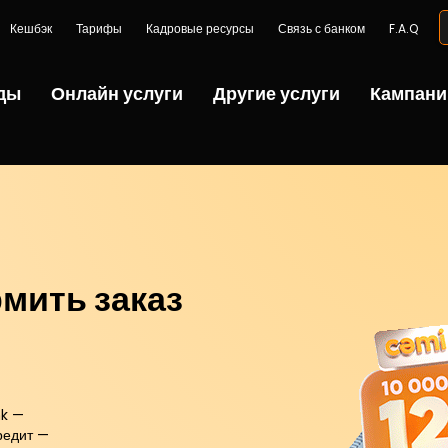
Кешбэк
Тарифы
Кадровые ресурсы
Связь с банком
F.A.Q
ды
Онлайн услуги
Другие услуги
Кампани
мить заказ
nk —
редит —