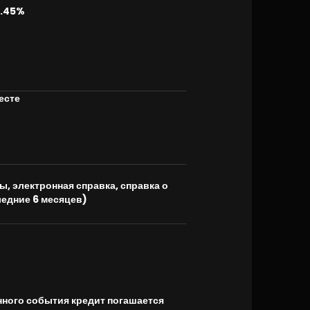
31.45%
месте
, электронная справка, справка о
ледние 6 месяцев)
нного события кредит погашается