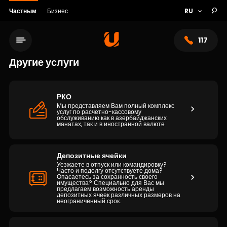
Частным
Бизнес
117
Другие услуги
РКО
Мы представляем Вам полный комплекс
услуг по расчетно-кассовому
обслуживанию как в азербайджанских
манатах, так и в иностранной валюте
Депозитные ячейки
Уезжаете в отпуск или командировку?
Часто и подолгу отсутствуете дома?
Опасаетесь за сохранность своего
Сеть обслуживания
имущества? Специально для Вас мы
предлагаем возможность аренды
депозитных ячеек различных размеров на
неограниченный срок.
О банке