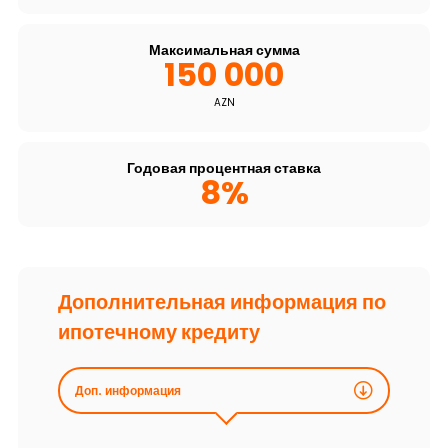
Устойчивость
Максимальная сумма
150 000
Кешбэк
AZN
Тарифы
Годовая процентная ставка
Кадровые ресурсы
8%
Связь с банком
F.A.Q
Дополнительная информация по
ипотечному кредиту
Доп. информация