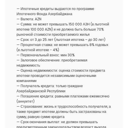
— Ипотечные кредиты выдаются по программе
Ипотечного Фонда Азербайджана
— Валюта: AZN
— Сумма: не может превышать 150 000 АЗН (в льготной
ипотеке 100 000 AZN) и не должна быть больше 70%
рыночной стоимости приобретаемого жилья
— Срок: от 3 до 25 лет (льготная ипотека – до 30 лет)
— Процентная ставка: не может превышать 8% годовых
(в льготной ипотеке - 4%)
— Первоначальный взнос: мин 30%
— Залоговое обеспечение: приобретаемая
недвижимость
— Оценка недвижимости: оценка стоимости предмета
ипотеки проводится независимыми оценочными
компаниями
— Получатель кредита: только граждане
Азербайджанской Республики
— Погашение кредита: равными платежами ежемесячно
(аннуитет)
— Страхование: жизнь и трудоспособность получателя, а
также предмет ипотеки должны быть застрахованы на
сумму, равную сумме кредита
— Срок окончания выплат: не должен превышать
предусмотренным законодательством возраст выхода