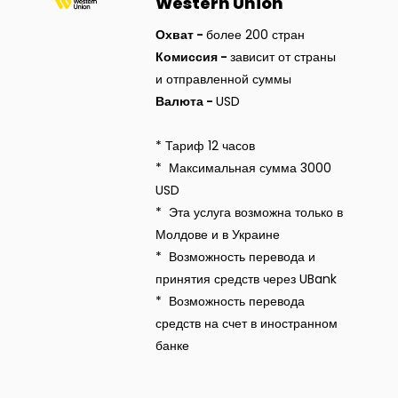
Western Union
Устойчивость
Охват
-
более 200 стран
Комиссия
-
зависит от страны
Кешбэк
и отправленной суммы
Валюта -
USD
Тарифы
* Тариф 12 часов
Кадровые ресурсы
* Максимальная сумма 3000
USD
Связь с банком
* Эта услуга возможна только в
Молдове и в Украине
F.A.Q
* Возможность перевода и
принятия средств через UBank
* Возможность перевода
средств на счет в иностранном
банке