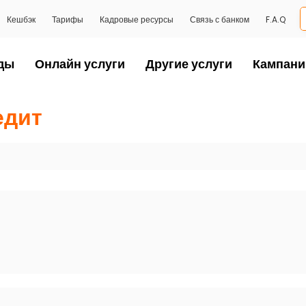
Кешбэк
Тарифы
Кадровые ресурсы
Связь с банком
F.A.Q
ды
Онлайн услуги
Другие услуги
Кампани
едит