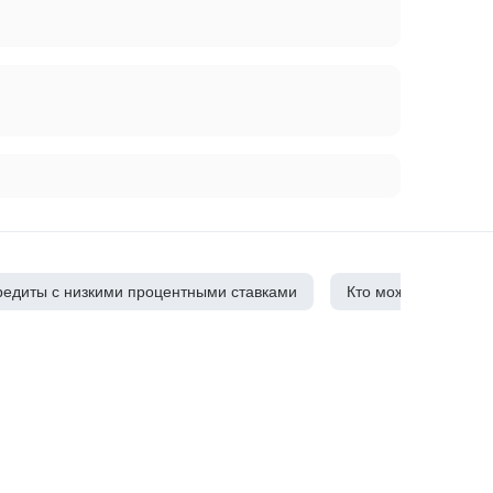
редиты с низкими процентными ставками
Кто может оформить