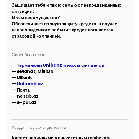
Защищает тебя и твою семью от непредвиденных
ситуаций.
В чем преимущество?
Обеспечивает полную защиту кредита: в случае
непредвиденного события кредит погашается
страховой компанией.
Способы оплаты
—
Терминалы Unibank и кассы филиалов
— eManat, MilliÖN
— UBank
—
Unibank.az
— Почта
— hesab.az
— e-pul.az
Кредит поз залог депозита
Кредит наличными с аннуитетным графиком