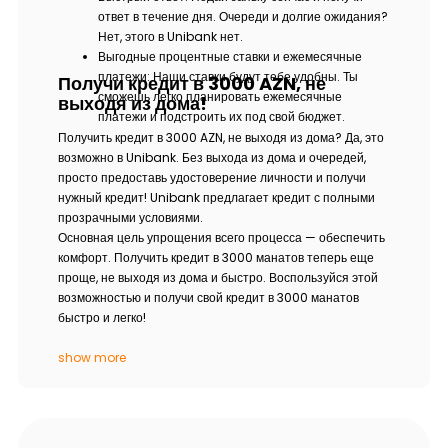
ответ в течение дня. Очереди и долгие ожидания?
Нет, этого в Unibank нет.
Выгодные процентные ставки и ежемесячные
платежи: Наши ставки будут тебе удобны. Ты
Получи кредит в 3000 AZN, не
сможешь легко планировать ежемесячные
выходя из дома!
платежи и подстроить их под свой бюджет.
Получить кредит в 3000 AZN, не выходя из дома? Да, это
возможно в Unibank. Без выхода из дома и очередей,
просто предоставь удостоверение личности и получи
нужный кредит! Unibank предлагает кредит с полными
прозрачными условиями.
Основная цель упрощения всего процесса — обеспечить
комфорт. Получить кредит в 3000 манатов теперь еще
проще, не выходя из дома и быстро. Воспользуйся этой
возможностью и получи свой кредит в 3000 манатов
быстро и легко!
show more