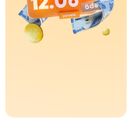
Устойчивость
Кешбэк
Тарифы
Кадровые ресурсы
Связь с банком
F.A.Q