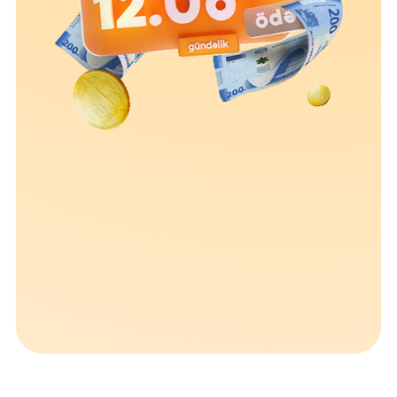
Устойчивость
Кешбэк
Тарифы
Кадровые ресурсы
Связь с банком
F.A.Q