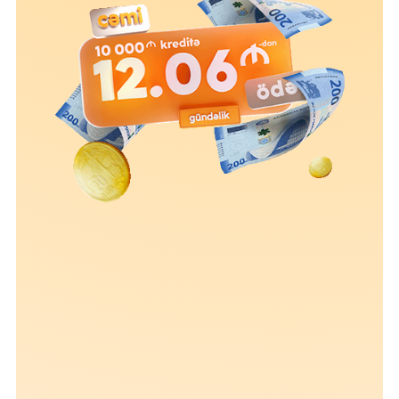
Устойчивость
Кешбэк
Тарифы
Кадровые ресурсы
Связь с банком
F.A.Q