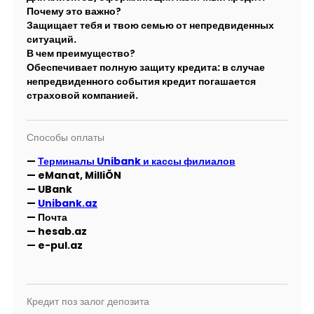
Почему это важно?
Защищает тебя и твою семью от непредвиденных
ситуаций.
В чем преимущество?
Обеспечивает полную защиту кредита: в случае
непредвиденного события кредит погашается
страховой компанией.
Способы оплаты
—
Терминалы Unibank и кассы филиалов
— eManat, MilliÖN
— UBank
—
Unibank.az
— Почта
— hesab.az
— e-pul.az
Кредит поз залог депозита