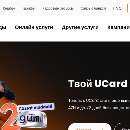
Кешбэк
Тарифы
Кадровые ресурсы
Связь с банком
F.A.Q
ды
Онлайн услуги
Другие услуги
Кампани
Теперь в Un
кредит до 7
Получи в Unibank-е кредит нал
всего от 9% годовых и сроком д