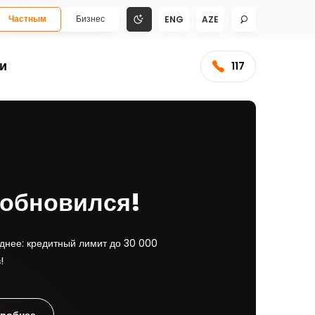
Частным
Бизнес
ENG
AZE
и
117
ibank-e
0 000 AZN!
ичными до 70 000 AZN по ставке
о 60 месяцев.