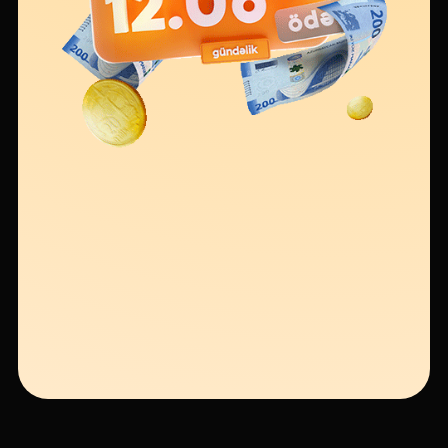
Устойчивость
Кешбэк
Тарифы
Кадровые ресурсы
Связь с банком
F.A.Q