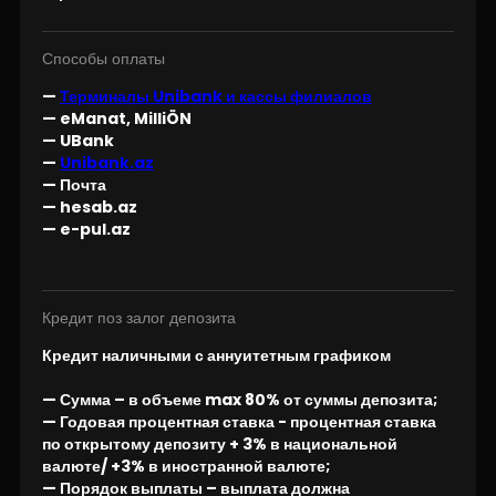
Способы оплаты
—
Терминалы Unibank и кассы филиалов
— eManat, MilliÖN
— UBank
—
Unibank.az
— Почта
— hesab.az
— e-pul.az
Кредит поз залог депозита
Кредит наличными с аннуитетным графиком
— Сумма – в объеме max 80% от суммы депозита;
— Годовая процентная ставка - процентная ставка
по открытому депозиту + 3% в национальной
валюте/ +3% в иностранной валюте;
— Порядок выплаты – выплата должна