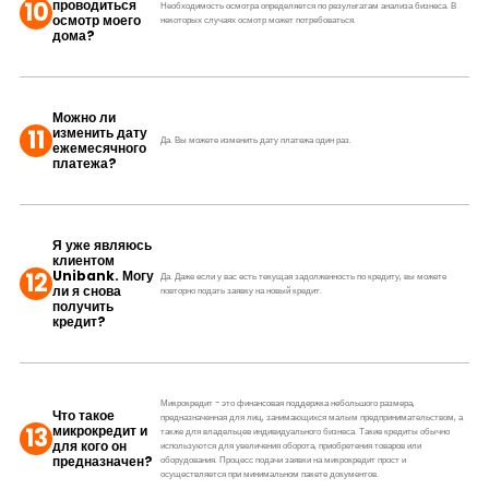
10
проводиться
Необходимость осмотра определяется по результатам анализа бизнеса. В
осмотр моего
некоторых случаях осмотр может потребоваться.
дома?
Можно ли
11
изменить дату
Да. Вы можете изменить дату платежа один раз.
ежемесячного
платежа?
Я уже являюсь
клиентом
12
Unibank. Могу
Да. Даже если у вас есть текущая задолженность по кредиту, вы можете
ли я снова
повторно подать заявку на новый кредит.
получить
кредит?
Микрокредит - это финансовая поддержка небольшого размера,
Что такое
предназначенная для лиц, занимающихся малым предпринимательством, а
13
микрокредит и
также для владельцев индивидуального бизнеса. Такие кредиты обычно
для кого он
используются для увеличения оборота, приобретения товаров или
предназначен?
оборудования. Процесс подачи заявки на микрокредит прост и
осуществляется при минимальном пакете документов.