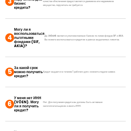
3
качестве обеспечения предоставляется движимое или недвижимое
бизнес
имущество, поручитель не требуется.
кредита?
Могу ли я
воспользоваться
4
Да. Unibank является уполномоченным банком по линии фондов SIF и AKIA.
льготными
Вы можете воспользоваться кредитом в рамках выделенных лимитов.
фондами (SIF,
AKIA)?
За какой срок
5
можно получить
Кредит выдается в течение 1 рабочего дня с момента подачи заявки.
кредит?
У меня нет ИНН
6
(VÖEN). Могу
Нет. Для получения кредита вы должны быть активным
ли я получить
налогоплательщиком и иметь ИНН.
кредит?