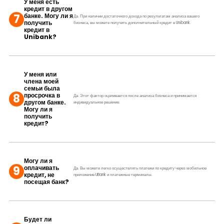
У меня есть
кредит в другом
7
банке. Могу ли я
Да. При наличии достаточного дохода по результатам анализа вашего
получить
бизнеса, вы можете получить дополнительный кредит в Unibank.
кредит в
Unibank?
У меня или
члена моей
семьи была
8
просрочка в
Да. Этот фактор оценивается после анализа бизнеса и принимается
другом банке.
индивидуальное решение.
Могу ли я
получить
кредит?
Могу ли я
9
оплачивать
Да. Вы можете легко осуществлять платежи по кредиту через мобильное
кредит, не
приложение UBank и платежные терминалы.
посещая банк?
Будет ли