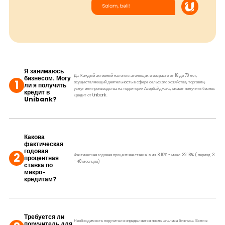
Я занимаюсь
Да. Каждый активный налогоплательщик в возрасте от 18 до 70 лет,
бизнесом. Могу
1
осуществляющий деятельность в сфере сельского хозяйства, торговли,
ли я получить
услуг или производства на территории Азербайджана, может получить бизнес
кредит в
кредит от Unibank.
Unibank?
Какова
фактическая
годовая
2
Фактическая годовая процентная ставка: мин. 8.10% - макс. 32.18% ( период: 3
процентная
- 48 месяцев)
ставка по
микро-
кредитам?
Требуется ли
Необходимость поручителя определяется после анализа бизнеса. Если в
поручитель для