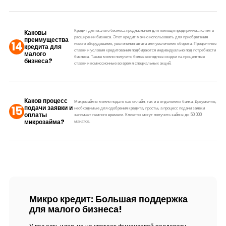
Кредит для малого бизнеса предназначен для помощи предпринимателям в
Каковы
расширении бизнеса. Этот кредит можно использовать для приобретения
преимущества
14
нового оборудования, увеличения штата или увеличения оборота. Процентные
кредита для
ставки и условия кредитования подбираются индивидуально под потребности
малого
бизнеса. Также можно получить более выгодные скидки на процентные
бизнеса?
ставки и комиссионные во время специальных акций.
Каков процесс
Микрозаймы можно подать как онлайн, так и в отделениях банка. Документы,
15
подачи заявки и
необходимые для одобрения кредита, просты, а процесс подачи заявки
оплаты
занимает немного времени. Клиенты могут получить займы до 50 000
микрозайма?
манатов.
Микро кредит: Большая поддержка
для малого бизнеса!