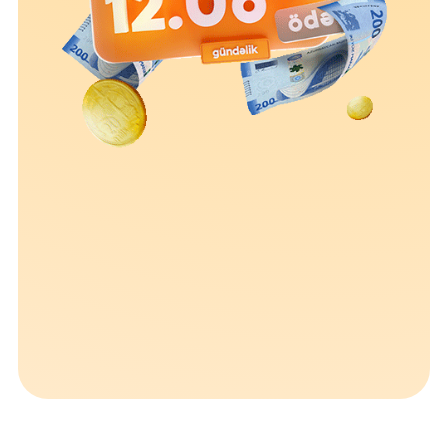
Устойчивость
Кешбэк
Тарифы
Кадровые ресурсы
Связь с банком
F.A.Q