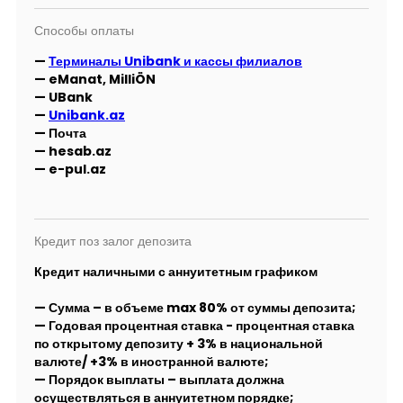
Способы оплаты
—
Терминалы Unibank и кассы филиалов
— eManat, MilliÖN
— UBank
—
Unibank.az
— Почта
— hesab.az
— e-pul.az
Кредит поз залог депозита
Кредит наличными с аннуитетным графиком
— Сумма – в объеме max 80% от суммы депозита;
— Годовая процентная ставка - процентная ставка
по открытому депозиту + 3% в национальной
валюте/ +3% в иностранной валюте;
— Порядок выплаты – выплата должна
осуществляться в аннуитетном порядке;