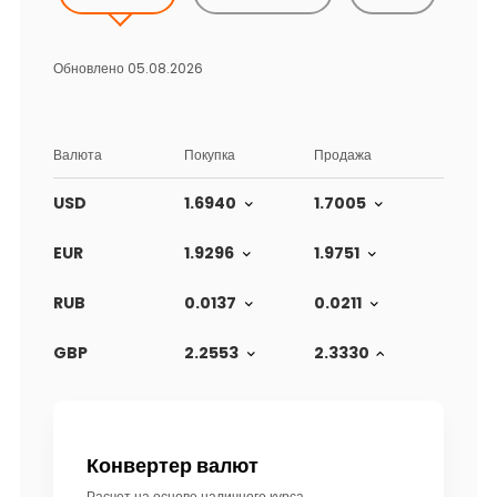
Устойчивость
Обновлено 05.08.2026
Кешбэк
Тарифы
Валюта
Покупка
Продажа
Кадровые ресурсы
USD
1.6940
1.7005
Связь с банком
EUR
1.9296
1.9751
RUB
0.0137
0.0211
F.A.Q
GBP
2.2553
2.3330
Конвертер валют
Расчет на основе наличного курса