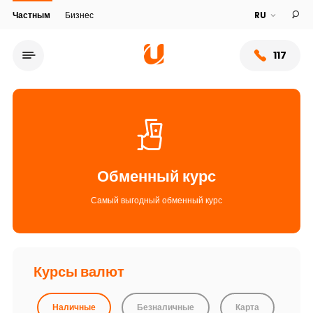
Частным
Бизнес
117
Обменный курс
Самый выгодный обменный курс
Сеть обслуживания
Курсы валют
О банке
Наличные
Безналичные
Карта