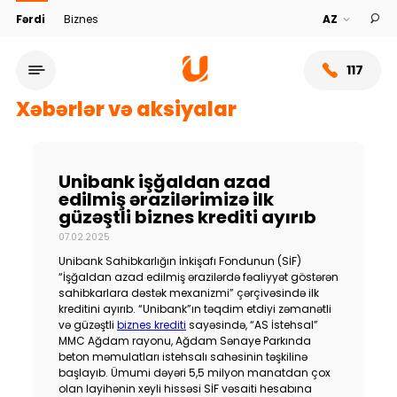
Fərdi
Biznes
117
Xəbərlər və aksiyalar
Unibank işğaldan azad
edilmiş ərazilərimizə ilk
güzəştli biznes krediti ayırıb
07.02.2025
Unibank Sahibkarlığın İnkişafı Fondunun (SİF)
“İşğaldan azad edilmiş ərazilərdə fəaliyyət göstərən
sahibkarlara dəstək mexanizmi” çərçivəsində ilk
kreditini ayırıb. “Unibank”ın təqdim etdiyi zəmanətli
Xidmət şəbəkəsi
və güzəştli
biznes krediti
sayəsində, “AS İstehsal”
MMC Ağdam rayonu, Ağdam Sənaye Parkında
beton məmulatları istehsalı sahəsinin təşkilinə
Bank haqqında
başlayıb. Ümumi dəyəri 5,5 milyon manatdan çox
olan layihənin xeyli hissəsi SİF vəsaiti hesabına