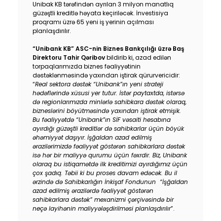
Unibak KB tərəfindən ayrılan 3 milyon manatlıq
Dayanıqlılıq
güzəştli kreditlə həyata keçiriləcək. İnvestisiya
proqramı üzrə 65 yeni iş yerinin açılması
planlaşdırılır.
Keşbek
“Unibank KB” ASC-nin
Biznes Bankçılığı üzrə Baş
Direktoru
Tahir Qəribov
bildirib ki, azad edilən
Tariflər
torpaqlarımızda biznes fəaliyyətinin
dəstəklənməsində yaxından iştirak qürurvericidir:
İnsan Resursları
“
Real sektora dəstək “Unibank”ın yeni strateji
hədəflərində xüsusi yer tutur. İstər paytaxtda, istərsə
də regionlarımızda minlərlə sahibkara dəstək olaraq,
Əlaqə və təkliflər
bizneslərini böyütməsində yaxından iştirak etmişik.
Bu fəaliyyətdə “Unibank”ın SİF vəsaiti hesabına
ayırdığı güzəştli kreditlər də sahibkarlar üçün böyük
F.A.Q
əhəmiyyət daşıyır.
İşğaldan azad edilmiş
ərazilərimizdə fəaliyyət göstərən sahibkarlara dəstək
isə hər bir maliyyə qurumu üçün fəxrdir. Biz, Unibank
olaraq bu istiqamətdə ilk kreditimizi ayırdığımız üçün
çox şadıq. Təbii ki bu proses davam edəcək. Bu il
ərzində də Sahibkarlığın İnkişaf Fondunun “İşğaldan
azad edilmiş ərazilərdə fəaliyyət göstərən
sahibkarlara dəstək” mexanizmi çərçivəsində bir
neçə layihənin maliyyələşdirilməsi planlaşdırılır
”.