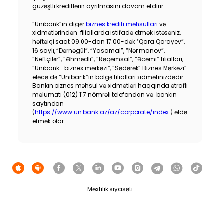
güzəştli kreditlərin ayrılmasını davam etdirir.
“Unibank”ın digər
biznes krediti məhsulları
və
xidmətlərindən filiallarda istifadə etmək istəsəniz,
həftəiçi saat 09.00-dan 17.00-dək “Qara Qarayev”,
16 saylı, “Dərnəgül”, “Yasamal”, “Nərimanov”,
“Neftçilər”, “Əhmədli”, “Rəqəmsal”, “Əcəmi” filialları,
“Unibank- biznes mərkəzi”, “Sədərək” Biznes Mərkəzi”
eləcə də “Unibank”ın bölgə filialları xidmətinizdədir.
Bankın biznes məhsul və xidmətləri haqqında ətraflı
məlumatı (012) 117 nömrəli telefondan və bankın
saytından
(
https://www.unibank.az/az/corporate/index
) əldə
etmək olar.
Məxfilik siyasəti