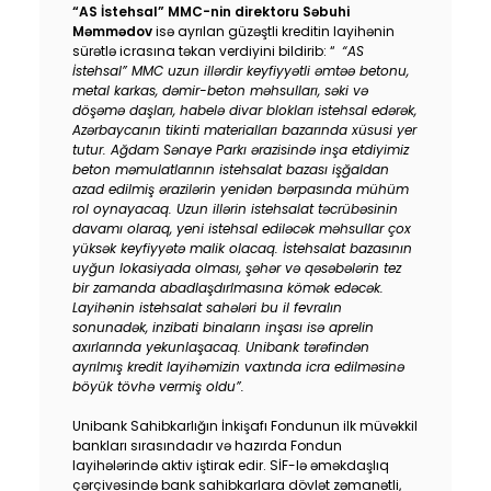
“AS İstehsal” MMC-nin direktoru Səbuhi
Məmmədov
isə
ayrılan
güzəştli kreditin layihənin
sürətlə icrasına təkan verdiyini bildirib: “
“AS
İstehsal” MMC uzun illərdir keyfiyyətli əmtəə betonu,
metal karkas, dəmir-beton məhsulları, səki və
döşəmə daşları, habelə divar blokları istehsal edərək,
Azərbaycanın tikinti materialları bazarında xüsusi yer
tutur. Ağdam Sənaye Parkı ərazisində inşa etdiyimiz
beton məmulatlarının istehsalat bazası işğaldan
azad edilmiş ərazilərin yenidən bərpasında mühüm
rol oynayacaq. Uzun illərin istehsalat təcrübəsinin
davamı olaraq, yeni istehsal ediləcək məhsullar çox
yüksək keyfiyyətə malik olacaq. İstehsalat bazasının
uyğun lokasiyada olması, şəhər və qəsəbələrin tez
bir zamanda abadlaşdırlmasına kömək edəcək.
Layihənin istehsalat sahələri bu il fevralın
sonunadək, inzibati binaların inşası isə aprelin
axırlarında yekunlaşacaq. Unibank tərəfindən
ayrılmış kredit layihəmizin vaxtında icra edilməsinə
böyük tövhə vermiş oldu”.
Unibank Sahibkarlığın İnkişafı Fondunun ilk müvəkkil
bankları sırasındadır və hazırda Fondun
layihələrində aktiv iştirak edir. SİF-lə əməkdaşlıq
çərçivəsində bank sahibkarlara dövlət zəmanətli,