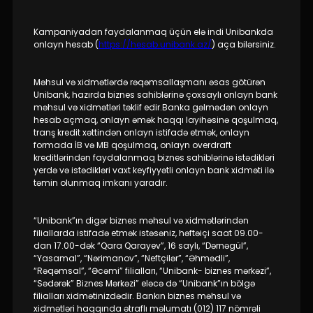
İnsan Resursları
Kampaniyadan faydalanmaq üçün elə indi Unibankda
onlayn hesab (
https://hesab.unibank.az/
) aça bilərsiniz.
Əlaqə və təkliflər
Məhsul və xidmətlərdə rəqəmsallaşmanı əsas götürən
Unibank, hazırda biznes sahiblərinə çoxsaylı onlayn bank
F.A.Q
məhsul və xidmətləri təklif edir.Banka gəlmədən onlayn
hesab açmaq, onlayn əmək haqqı layihəsinə qoşulmaq,
tranş kredit xəttindən onlayn istifadə etmək, onlayn
formada İB və MB qoşulmaq, onlayn overdraft
kreditlərindən faydalanmaq biznes sahiblərinə istədikləri
yerdə və istədikləri vaxt keyfiyyətli onlayn bank xidməti ilə
təmin olunmaq imkanı yaradır.
“Unibank”ın digər biznes məhsul və xidmətlərindən
filiallarda istifadə etmək istəsəniz, həftəiçi saat 09.00-
dan 17.00-dək “Qara Qarayev”, 16 saylı, “Dərnəgül”,
“Yasamal”, “Nərimanov”, “Neftçilər”, “Əhmədli”,
“Rəqəmsal”, “Əcəmi” filialları, “Unibank- biznes mərkəzi”,
“Sədərək” Biznes Mərkəzi” eləcə də “Unibank”ın bölgə
filialları xidmətinizdədir. Bankın biznes məhsul və
xidmətləri haqqında ətraflı məlumatı (012) 117 nömrəli