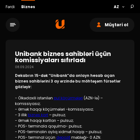
Fərdi
Biznes
Müştəri ol
Unibank biznes sahibləri üçün
komissiyaları sıfırladı
08.09.2024
Xidmət şəbəkəsi
Dekabrın 15-dək “Unibank”da onlayn hesab açan
biznes sahiblərini 3 ay ərzində bu möhtəşəm fürsətlər
gözləyir:
Bank haqqında
- Ölkədaxili istənilən
pul köçürmələri
(AZN-lə) –
komissiyasız;
Dayanıqlılıq
- Əmək haqqı köçürmələri -komissiyasız;
- 3 illik
biznes kart
– pulsuz;
- Əmək haqqı kartları – pulsuz;
Keşbek
- POS- terminala qoşulma- pulsuz;
- POS-terminalın aylıq xidmət haqqı – pulsuz;
- POS- terminal üçün
depozit
məbləği- 0 AZN.
Tariflər