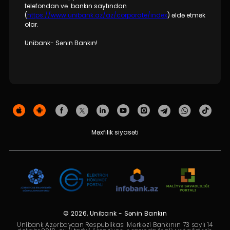
telefondan və bankın saytından
(
https://www.unibank.az/az/corporate/index
) əldə etmək
olar.
Unibank- Sənin Bankın!
Məxfilik siyasəti
© 2026, Unibank - Sənin Bankın
Unibank Azərbaycan Respublikası Mərkəzi Bankının 73 saylı 14