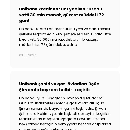
Unibank kredit kartını yenilədi: Kredit
xətti 30 min manat, güzəşt müddəti 72
gün!
Unibank UCard kart məhsulunu yeni və daha sərfəli
şərtlərlə təqdim edir. Yeni şərtlərə əsasən, UCard üzrə
kredit xətti 30 000 manatadək artırılıb, güzəşt
müddəti isə 72 günədək uzadılıb.
03.06.2026
Unibank şəhid və qazi övladları üçün
Şirvanda bayram tədbiri keçirib
Unibank 1 İyun - Uşaqların Beynəlxalq Müdafiəsi
Günü münasibətilə şəhid və qazi övladları üçün
Şirvan şəhərində bayram şənliyi təşkil edib. Şirvan
Şəhər İcra Hakimiyyətinin təşkilati dəstəyi ilə keçirilən
tədbirin əsas məqsədi uşaqlara bayram sevinci
bəxş etmək, həmçinin cəmiyyətin həssas qruplarına
diqqət və qayğını artırmaq olub.