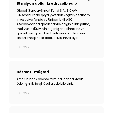
15 milyon dollar kredit cəlb edib
Global Gender-Smart Fund S.A., SICAV-
Lüksemburqda qeydiyyatdan keçmiş alternativ
investisiya fondu və Unibank KB ASC
Azərbaycanda qadın sahibkarlığının inkişafına,
maliyyə inklüzivliyinin genişləndirilməsinə və
qadınların iqtisadi imkanlarının artırılmasına
dəstək məqsədilə kredit sazişi imzalayıb.
08.07.2026
Hörmətli müştəri!
Artıq Unibank ödəmə terminallarında kredit
ödənişini iki fərqli üsulla edə bilərsiniz:
08.07.2026