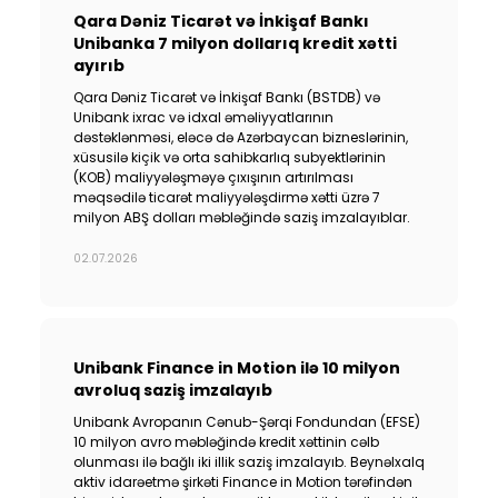
Qara Dəniz Ticarət və İnkişaf Bankı
Unibanka 7 milyon dollarıq kredit xətti
ayırıb
Qara Dəniz Ticarət və İnkişaf Bankı (BSTDB) və
Unibank ixrac və idxal əməliyyatlarının
dəstəklənməsi, eləcə də Azərbaycan bizneslərinin,
xüsusilə kiçik və orta sahibkarlıq subyektlərinin
(KOB) maliyyələşməyə çıxışının artırılması
məqsədilə ticarət maliyyələşdirmə xətti üzrə 7
milyon ABŞ dolları məbləğində saziş imzalayıblar.
02.07.2026
Unibank Finance in Motion ilə 10 milyon
avroluq saziş imzalayıb
Unibank Avropanın Cənub-Şərqi Fondundan (EFSE)
10 milyon avro məbləğində kredit xəttinin cəlb
olunması ilə bağlı iki illik saziş imzalayıb. Beynəlxalq
aktiv idarəetmə şirkəti Finance in Motion tərəfindən