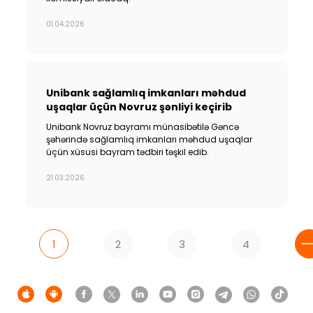
01.04.2026
Unibank sağlamlıq imkanları məhdud
uşaqlar üçün Novruz şənliyi keçirib
Unibank Novruz bayramı münasibətilə Gəncə
şəhərində sağlamlıq imkanları məhdud uşaqlar
üçün xüsusi bayram tədbiri təşkil edib.
21.03.2026
1
2
3
4