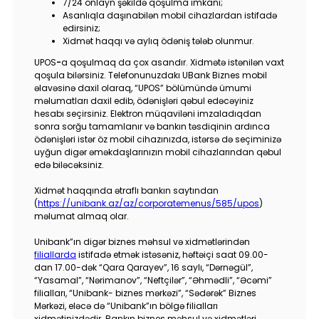
Tariflər
7/24 onlayn şəkildə qoşulma imkanı;
Asanlıqla daşınabilən mobil cihazlardan istifadə
edirsiniz;
İnsan Resursları
Xidmət haqqı və aylıq ödəniş tələb olunmur.
UPOS
-
a qoşulmaq da çox asandır. Xidmətə istənilən vaxt
Əlaqə və təkliflər
qoşula bilərsiniz. Telefonunuzdakı UBank Biznes mobil
əlavəsinə daxil olaraq, “UPOS” bölümündə ümumi
məlumatları daxil edib, ödənişləri qəbul edəcəyiniz
F.A.Q
hesabı seçirsiniz. Elektron müqaviləni imzaladıqdan
sonra sorğu tamamlanır və bankın təsdiqinin ardınca
ödənişləri istər öz mobil cihazınızda, istərsə də seçiminizə
uyğun digər əməkdaşlarınızın mobil cihazlarından qəbul
edə biləcəksiniz.
Xidmət haqqında ətraflı bankın saytından
(
https://unibank.az/az/corporatemenus/585/upos
)
məlumat almaq olar.
Unibank”ın digər biznes məhsul və xidmətlərindən
filiallarda
istifadə etmək istəsəniz, həftəiçi saat 09.00-
dan 17.00-dək “Qara Qarayev”, 16 saylı, “Dərnəgül”,
“Yasamal”, “Nərimanov”, “Neftçilər”, “Əhmədli”, “Əcəmi”
filialları, “Unibank- biznes mərkəzi”, “Sədərək” Biznes
Mərkəzi, eləcə də “Unibank”ın bölgə filialları
xidmətinizdədir. Bankın biznes məhsul və xidmətləri