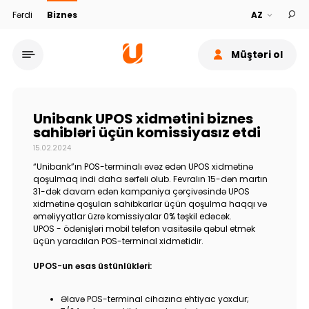
Fərdi
Biznes
Müştəri ol
Unibank UPOS xidmətini biznes
sahibləri üçün komissiyasız etdi
15.02.2024
Xidmət şəbəkəsi
“Unibank”ın POS-terminalı əvəz edən UPOS xidmətinə
qoşulmaq indi daha sərfəli olub. Fevralın 15-dən martın
31-dək davam edən kampaniya çərçivəsində UPOS
Bank haqqında
xidmətinə qoşulan sahibkarlar üçün qoşulma haqqı və
əməliyyatlar üzrə komissiyalar 0% təşkil edəcək.
UPOS - ödənişləri mobil telefon vasitəsilə qəbul etmək
Dayanıqlılıq
üçün yaradılan POS-terminal xidmətidir.
UPOS-un əsas üstünlükləri:
Keşbek
Əlavə POS-terminal cihazına ehtiyac yoxdur;