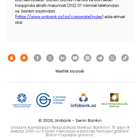
haqqında ətraflı məlumatı (012) 117 nömrəli telefondan
və bankın saytından
(
https://www.unibank.az/az/corporate/index
) əldə etmək
olar.
Məxfilik siyasəti
© 2026, Unibank - Sənin Bankın
Unibank Azərbaycan Respublikası Mərkəzi Bankının 73 saylı 14
dekabr 2010-cu il tarixli lisenziyası əsasında fəaliyyət göstərir.
Bütün hüquqlar qorunur.