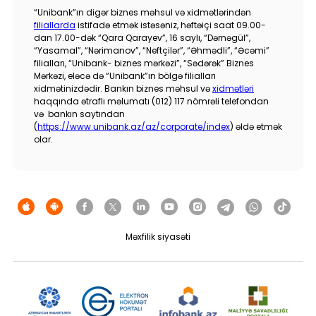
“Unibank”ın digər biznes məhsul və xidmətlərindən
filiallarda
istifadə etmək istəsəniz, həftəiçi saat 09.00-
dan 17.00-dək “Qara Qarayev”, 16 saylı, “Dərnəgül”,
“Yasamal”, “Nərimanov”, “Neftçilər”, “Əhmədli”, “Əcəmi”
filialları, “Unibank- biznes mərkəzi”, “Sədərək” Biznes
Mərkəzi, eləcə də “Unibank”ın bölgə filialları
xidmətinizdədir. Bankın biznes məhsul və
xidmətləri
haqqında ətraflı məlumatı (012) 117 nömrəli telefondan
və bankın saytından
(
https://www.unibank.az/az/corporate/index
) əldə etmək
olar.
Məxfilik siyasəti