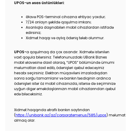
Tariflər
UPOS-un əsas üstünlükləri:
İnsan Resursları
Əlavə POS-terminal cihazına ehtiyac yoxdur;
7/24 onlayn şəkildə qoşulma imkanı;
Asanlıqla daşınabilən mobil cihazlardan istifadə
Əlaqə və təkliflər
edirsiniz;
Xidmət haqqı və aylıq ödəniş tələb olunmur.
F.A.Q
UPOS-
a qoşulmaq da çox asandır. Xidmətə istənilən
vaxt qoşula bilərsiniz. Telefonunuzdakı UBank Biznes
mobil əlavəsinə daxil olaraq, “UPOS” bölümündə ümumi
məlumatları daxil edib, ödənişləri qəbul edəcəyiniz
hesabı seçirsiniz. Elektron müqaviləni imzaladıqdan
sonra sorğu tamamlanır və bankın təsdiqinin ardınca
ödənişləri istər öz mobil cihazınızda, istərsə də seçiminizə
uyğun digər əməkdaşlarınızın mobil cihazlarından qəbul
edə biləcəksiniz.
Xidmət haqqında ətraflı bankın saytından
(
https://unibank.az/az/corporatemenus/585/upos
) məlumat
almaq olar.