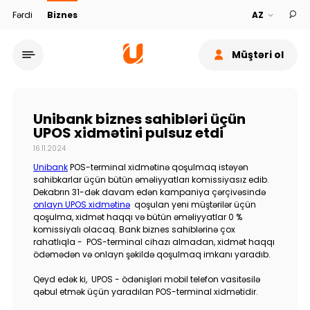
Fərdi
Biznes
Müştəri ol
Unibank biznes sahibləri üçün
UPOS xidmətini pulsuz etdi
16.11.2024
Xidmət şəbəkəsi
Unibank
POS-terminal xidmətinə qoşulmaq istəyən
sahibkarlar üçün bütün əməliyyatları komissiyasız edib.
Dekabrın 31-dək davam edən kampaniya çərçivəsində
Bank haqqında
onlayn UPOS xidmətinə
qoşulan yeni müştərilər üçün
qoşulma, xidmət haqqı və bütün əməliyyatlar 0 %
komissiyalı olacaq. Bank biznes sahiblərinə çox
Dayanıqlılıq
rahatlıqla - POS-terminal cihazı almadan, xidmət haqqı
ödəmədən və onlayn şəkildə qoşulmaq imkanı yaradıb.
Keşbek
Qeyd edək ki, UPOS - ödənişləri mobil telefon vasitəsilə
qəbul etmək üçün yaradılan POS-terminal xidmətidir.