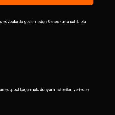
dən, növbələrdə gözləmədən Biznes karta sahib ola
aparmaq, pul köçürmək, dünyanın istənilən yerindən