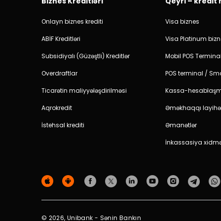
Biznes Kreditləri
Qeyri – kredit
Onlayn biznes krediti
Visa biznes
ABİF Kreditləri
Visa Platinum bizn
Subsidiyalı (Güzəştli) Kreditlər
Mobil POS Termina
Overdraftlar
POS terminal / Sm
Ticarətin maliyyələşdirilməsi
Kassa-hesablaşm
Aqrokredit
Əməkhaqqı layihəl
İstehsal krediti
Əmanətlər
İnkassasiya xidmət
© 2026, Unibank - Sənin Bankın