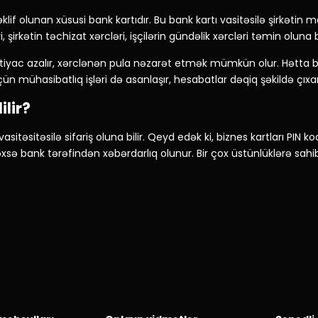
klif olunan xüsusi bank kartıdır. Bu bank kartı vasitəsilə şirkətin ma
şirkətin təchizat xərcləri, işçilərin gündəlik xərcləri təmin oluna bi
 ehtiyac azalır, xərclənən pula nəzarət etmək mümkün olur. Hətta
 mühasibatlıq işləri də asanlaşır, hesabatlar dəqiq şəkildə çıxarıl
ilir?
itəsitəsilə sifariş oluna bilir. Qeyd edək ki, biznes kartları PIN ko
 şəxsə bank tərəfindən xəbərdarlıq olunur. Bir çox üstünlüklərə sah