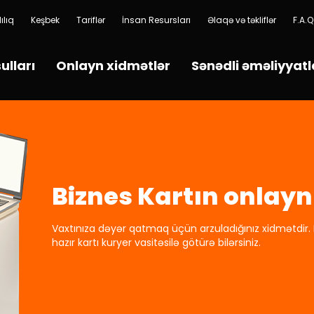
ılıq
Keşbek
Tariflər
İnsan Resursları
Əlaqə və təkliflər
F.A.Q
ulları
Onlayn xidmətlər
Sənədli əməliyyatl
Biznes Kartın onlayn 
Vaxtınıza dəyər qatmaq üçün arzuladığınız xidmətdir. 
hazır kartı kuryer vasitəsilə götürə bilərsiniz.