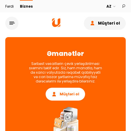
Fərdi
Biznes
Müştəri ol
Əmanətlər
Sərbəst vəsaitlərin çevik yerləşdirilməsi
sxemini təklif edir. Siz, həm manatla, həm
Xidmət şəbəkəsi
də xarici valyutada rəqabət qabiliyyətli
və cari bazar şərtlərinə müvafiq faiz
dərəcələrini ilə yerləşdirə bilərsiniz.
Bank haqqında
Müştəri ol
Dayanıqlılıq
Keşbek