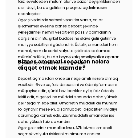
faizi əvvəlcədən məlum olur və bazar dəyişikliklərindən
asılı deyil, bu da gəlirlərin proqnozlaşdırılmasını
asanlaşdırır.
Əgər şirkətinizdə sərbəst vəsaitlər varsa, onları
işlətməmək əvəzinə biznes depozit şəklində
yerləşdirmək həmin vəsaitlərin passiv qalmasının
qarşısını alır. Bu, şirkət büdcəsinə əlavə gəlir gətirir və
maliyyə sabitliyini gücləndirir. Üstəlik, əmanətləri həm
manat, həm də xarici valyuta şəklində saxlamaq
mümkündür ki, bu da beynəlxalq əməliyyatlar aparan
Biznes əmanəti seçərkən nələrə
şirkətlər üçün əlavə rahatlıq yaradır.
diqqət etmək lazımdır?
Depozit açmazdan öncə bir neçə amili nəzərə almaq
vacibdir. Əvvəlcə, faiz dərəcəsini və ödəniş formasını
müqayisə edin, çünki bəzi banklar aylıq faiz ödənişi
təklif edir, digərləri isə müddət sonunda daha yüksək
gəlir təqdim edə bilər. Əmanətin müddəti də mühüm
rol oynayır, məsələn, qısamüddətli depozitlər likvidliyi
qorumağa kömək edir, uzunmüddətli əmanətlər isə
daha yüksək faiz qazandırır.
Əgər gəlirləriniz manatladırsa, AZN biznes əmanəti
seçmək valyuta risklərini minimuma endirər.