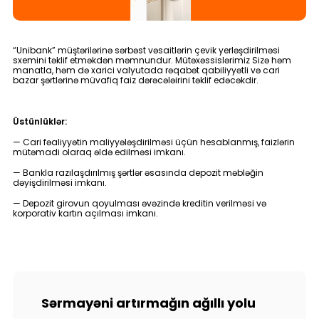
Tariflər
İnsan Resursları
“Unibank” müştərilərinə sərbəst vəsaitlərin çevik yerləşdirilməsi
sxemini təklif etməkdən məmnundur. Mütəxəssislərimiz Sizə həm
manatla, həm də xarici valyutada rəqabət qabiliyyətli və cari
Əlaqə və təkliflər
bazar şərtlərinə müvafiq faiz dərəcələirini təklif edəcəkdir.
F.A.Q
Üstünlüklər:
— Cari fəaliyyətin maliyyələşdirilməsi üçün hesablanmış, faizlərin
mütəmadi olaraq əldə edilməsi imkanı.
— Bankla razılaşdırılmış şərtlər əsasında depozit məbləğin
dəyişdirilməsi imkanı.
— Depozit girovun qoyulması əvəzində kreditin verilməsi və
korporativ kartın açılması imkanı.
Sərmayəni artırmağın ağıllı yolu