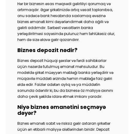
Hər bir biznesin əsas məqsədi gəlirliliyi qorumaq və
artırmaqdır. Əgər şirkətinizdə artıq vəsait toplanıbsa,
onu sadəcə bank hesabında saxlamaq əvəzinə
biznes əmanəti kimi dəyərləndirmək daha ağıllı və
gəlirli addımdır. Sərbəst vəsaitlərin banka
yerləşdirilməsi sayəsində pulunuz həm təhlükəsiz olur,
həm də sizə əlavə gəlir qazandırır.
Biznes depozit nədir?
Biznes depozit hüquqi şəxslər və fərdi sahibkarlar
üçün nəzərdə tutulmuş əmanət məhsuludur. Bu
modeldə şirkət müəyyən məbləği banka yerləşdirir və
müqavilə müddəti ərzində həmin məbləğə faiz gəliri
əldə edir. Faizlər adətən aylıq və ya müddətin
sonunda ödənilir ki, bu da biznesə öz maliyyə axınını
daha çevik şəkildə idarə etmək imkanı yaradır.
Niyə biznes əmanətini seçməyə
dəyər?
Biznes əmanəti sabit və risksiz gəlir axtaran şirkətlər
üçün ən etibarlı maliyyə alətlərindən biridir. Depozit