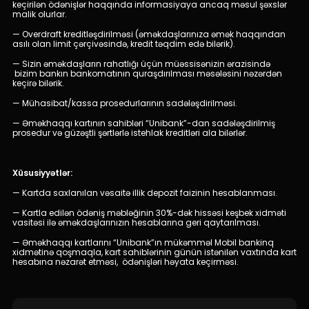
keçirilən ödənişlər haqqında informasiyaya ancaq məsul şəxslər
malik olurlar.
— Overdraft kreditləşdirilməsi (əməkdaşlarınıza əmək haqqından
asılı olan limit çərçivəsində, kredit təqdim edə bilərik).
— Sizin əməkdaşların rahatlığı üçün müəssisənizin ərazisində
bizim bankın bankomatının quraşdırılması məsələsini nəzərdən
keçirə bilərik.
— Mühasibat/kassa prosedurlarının sadələşdirilməsi.
— Əməkhaqqı kartının sahibləri “Unibank”-dan sadələşdirilmiş
prosedur və güzəştli şərtlərlə istehlak kreditləri ala bilərlər.
Xüsusiyyətlər:
— Kartda saxlanılan vəsaitə illik depozit faizinin hesablanması.
— Kartla edilən ödəniş məbləğinin 30%-dək hissəsi keşbek xidməti
vasitəsi ilə əməkdaşlarınızın hesablarına geri qaytarılması.
— Əməkhaqqı kartlarını “Unibank”ın mükəmməl Mobil bankinq
xidmətinə qoşmaqla, kart sahiblərinin günün istənilən vaxtında kart
hesabına nəzarət etməsi, ödənişləri həyata keçirməsi.