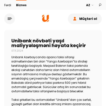
Fərdi
Biznes
Müştəri ol
Unibank növbəti yaşıl
maliyyələşməni həyata keçirir
07.11.2024
Xidmət şəbəkəsi
Unibank
Azərbaycanda aparıcı taksi sifarişi
xidmətlərindən biri olan “Yango Azerbaijan”la strateji
tərəfdaşlığa başlayıb. Məqsəd Bakının taksi parkında
Bank haqqında
ekoloji cəhətdən daha təmiz olan hibrid avtomobillərin
sayının artmasına maliyyə dəstəyi göstərməkdir. Bu
əməkdaşlıq çərçivəsində “Yango Azerbaijan” şirkətinin
Dayanıqlılıq
Bakıdakı dörd partnyor taksi parkına 500 yeni hibrid
avtomobil gətiriləcək. Sürücülər artıq ilin sonunadək bu
avtomobillərlə taksi sifarişlərinə başlaya biləcəklər.
Keşbek
Taksi şirkətləri bu avtomobilləri “Unibank”dan çox sərfəli,
güzəştli şərtləri olan kreditlə almaq imkanı qazanacaq.