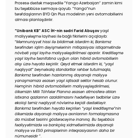
Tariflər
Prosesə dəstək məqsədilə “Yango Azerbaijan” zamin kimi
bu təşəbbüsə sərmayə qoyub. “Yango”nun
tərəfdaşlarının BYD Qin Plus modelinin yeni avtomobillərini
İnsan Resursları
alması planlaşdırılır.
“Unibank KB” ASC İH-nin sədri Fərid Abuşov
yaşıl
Əlaqə və təkliflər
maliyyələşmə layihəsi ilə bağlı fikirlərini açıqlayıb:
“
Məmnuniyyət hissi ilə bildirmək istərdim ki, Bankımız
tərəfindən iqlim dəyişmələrinin mitiqasiyası istiqamətində
F.A.Q
növbəti yaşıl layihə maliyyələşdirilməsi aparılır. Kreditləşmə
yaşıl layihə təsnifatına uyğun olan hibrid avtomobillərin
alışı üzrə həyata keçirilir. Qeyd etmək istərdim ki, “yaşıl
nəqliyyat” beynəlxalq standartlar rəhbər tutulmaqla,
Bankımız tərəfindən hazırlanmış dayanıqlı maliyyə
yanaşmamıza əsasən yaşıl iqtisadi sektor hesab olunur.
Həmçinin hibrid avtomobillərin maliyyəşləşdirilməsi,
ölkəmizin Milli Töhfələr Planına əsasən atmosferə atılan
istixana qazlarının azaldılmasını hədəfləyən tədbirlər üzrə
ekoloji təmiz nəqliyyat növlərinə keçidi dəstəkləyir.
Bankımız tərəfindən həyata keçirilən “yaşıl kreditləşmə”nin
ölkəmizdə dayanıqlı maliyyə axınlarının formalaşmasına
da müsbət təsirini göstərəcəyinə inanırıq. Bu təşəbbüs
fəaliyyətimizdə və bankçılıq xidmətlərimizdə dayanıqlı
maliyyə və ESG prinsiplərinin inteqrasiyasının daha bir
nümunəsidir
”.