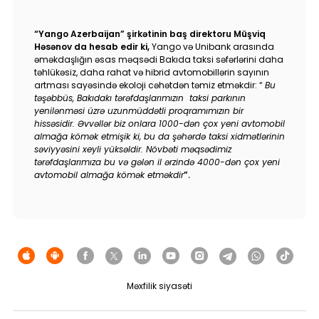
“Yango Azerbaijan” şirkətinin baş direktoru Müşviq
Həsənov da hesab edir ki,
Yango və Unibank arasında
əməkdaşlığın əsas məqsədi Bakıda taksi səfərlərini daha
təhlükəsiz, daha rahat və hibrid avtomobillərin sayının
artması sayəsində ekoloji cəhətdən təmiz etməkdir: “
Bu
təşəbbüs, Bakıdakı tərəfdaşlarımızın taksi parkının
yenilənməsi üzrə uzunmüddətli proqramımızın bir
hissəsidir. Əvvəllər biz onlara 1000-dən çox yeni avtomobil
almağa kömək etmişik ki, bu da şəhərdə taksi xidmətlərinin
səviyyəsini xeyli yüksəldir. Növbəti məqsədimiz
tərəfdaşlarımıza bu və gələn il ərzində 4000-dən çox yeni
avtomobil almağa kömək etməkdir
”.
Məxfilik siyasəti