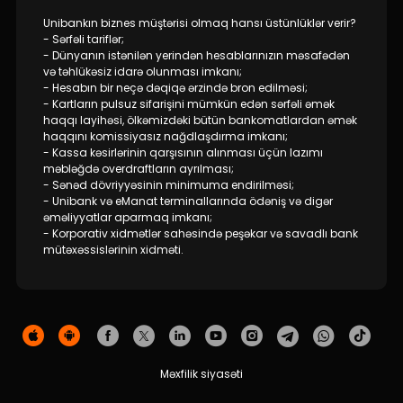
Unibankın biznes müştərisi olmaq hansı üstünlüklər verir?
İnsan Resursları
- Sərfəli tariflər;
- Dünyanın istənilən yerindən hesablarınızın məsafədən
və təhlükəsiz idarə olunması imkanı;
Əlaqə və təkliflər
- Hesabın bir neçə dəqiqə ərzində bron edilməsi;
- Kartların pulsuz sifarişini mümkün edən sərfəli əmək
haqqı layihəsi, ölkəmizdəki bütün bankomatlardan əmək
F.A.Q
haqqını komissiyasız nağdlaşdırma imkanı;
- Kassa kəsirlərinin qarşısının alınması üçün lazımı
məbləğdə overdraftların ayrılması;
- Sənəd dövriyyəsinin minimuma endirilməsi;
- Unibank və eManat terminallarında ödəniş və digər
əməliyyatlar aparmaq imkanı;
- Korporativ xidmətlər sahəsində peşəkar və savadlı bank
mütəxəssislərinin xidməti.
Məxfilik siyasəti