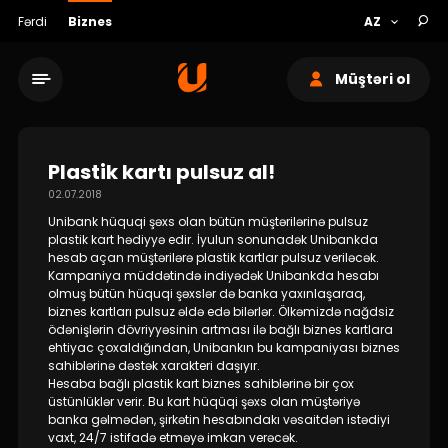
Fərdi
Biznes
Müştəri ol
Plastik kartı pulsuz al!
02.07.2018
Unibank hüquqi şəxs olan bütün müştərilərinə pulsuz
Xidmət şəbəkəsi
plastik kart hədiyyə edir. İyulun sonunadək Unibankda
hesab açan müştərilərə plastik kartlar pulsuz veriləcək.
Kampaniya müddətində indiyədək Unibankda hesabı
Bank haqqında
olmuş bütün hüquqi şəxslər də banka yaxınlaşaraq,
biznes kartları pulsuz əldə edə bilərlər. Ölkəmizdə nağdsiz
ödənişlərin dövriyyəsinin artması ilə bağlı biznes kartlara
Dayanıqlılıq
ehtiyac çoxaldığından, Unibankın bu kampaniyası biznes
sahiblərinə dəstək xarakteri daşıyır.
Hesaba bağlı plastik kart biznes sahiblərinə bir çox
Keşbek
üstünlüklər verir. Bu kart hüqüqi şəxs olan müştəriyə
banka gəlmədən, şirkətin hesabındakı vəsaitdən istədiyi
vaxt, 24/7 istifadə etməyə imkan verəcək.
Tariflər