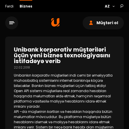
Fərdi
Biznes
Müştəri ol
Unibank korporativ müştəriləri
üçün yeni biznes texnologiyasını
istifadəyə verib
22.02.2018
Xidmət şəbəkəsi
Unibankın korporativ müştəriləri indi cəmi bir əməliyyatla
mühasibatlıq sistemlərini internet bankinqə köçürə
Bank haqqında
biləcəklər. Bankın biznes müştəriləri üçün tətbiq etdiyi
Open API sistemi müştərilərə real zamanda hesabları
haqqında məlumatları əldə etmək, həmçinin rəqəmsal
Dayanıqlılıq
platforma vasitəsilə maliyyə hesablarını idarə etmək
imkanı yaradır.
API –da müştərinin kartları və hesabları haqqında bütün
Keşbek
məlumatlar mövcuddur. Bu platforma müştəriyə bütün
hesablarını izləmək və maliyyə hesablarını idarə etmək
Tariflər
imkanı verir. Sistem bir neçə bank hesabı olan müştərinin