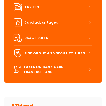
TARIFFS
Card advantages
USAGE RULES
RİSK GROUP AND SECURITY RULES
TAXES ON BANK CARD
TRANSACTIONS