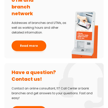
UTM and
branch
network
Addresses of branches and UTMs, as
well as working hours and other
detailed information.
Read more
Have a question?
Contact us!
Contact an online consultant, 117 Call Center or bank
branches and get answers to your questions. Fast and
easy!