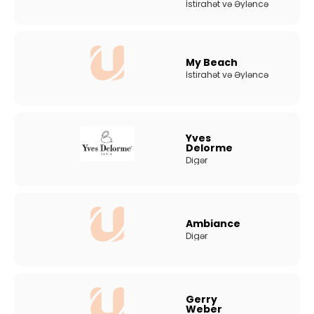
İstirahət və Əyləncə
My Beach
İstirahət və Əyləncə
Yves
Delorme
Digər
Ambiance
Digər
Gerry
Weber