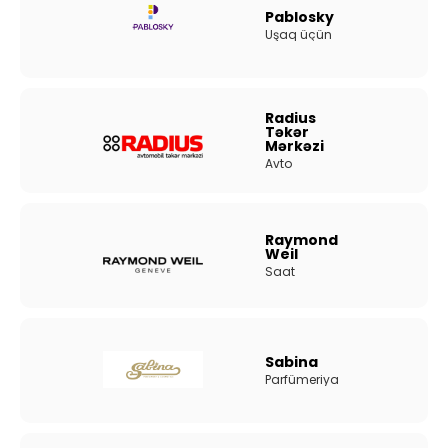
Pablosky
Uşaq üçün
Radius
Təkər
Mərkəzi
Avto
Raymond
Weil
Saat
Sabina
Parfümeriya