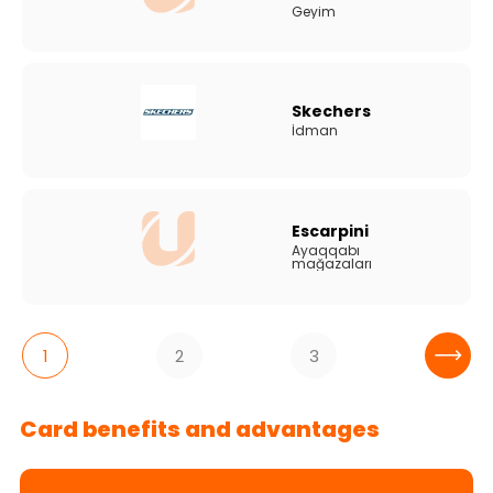
Geyim
Skechers
İdman
Escarpini
Ayaqqabı
mağazaları
1
2
3
Card benefits and advantages