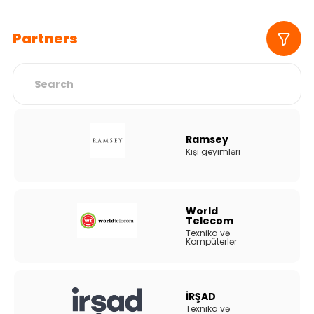
Partners
Ramsey
Kişi geyimləri
World
Telecom
Texnika və
Kompüterlər
İRŞAD
Texnika və