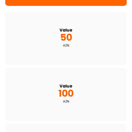
Sustainability
Cashback
Value
50
Tariffs
AZN
Human Resources
Contact us
F.A.Q
Value
100
AZN