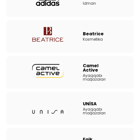
İdman
Beatrice
Kosmetika
Camel
Active
Ayaqqabı
mağazaları
UNİSA
Ayaqqabı
mağazaları
Faik