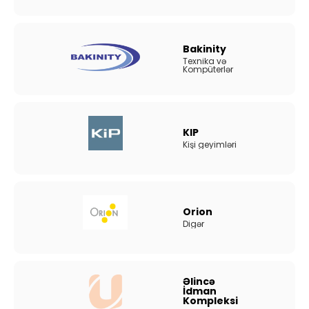
Bakinity
Texnika və
Kompüterlər
KIP
Kişi geyimləri
Orion
Digər
Əlincə
İdman
Kompleksi