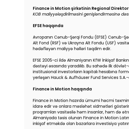
Finance in Motion şirkətinin Regional Direkto
KOB maliyyələşdirilməsini genişləndirməsinə dəstək 
EFSE haqqında
Avropanın Cənub-Şərqi Fondu (EFSE) Cənub-Şərqi 
Alt Fond (RSF) və Ukrayna Alt Fondu (USF) vasitəsil
hədəfləyən maliyyə həlləri təqdim edir.
EFSE 2005-ci ildə Almaniyanın KfW İnkişaf Bankın
dəstəyi əsasında yaradılıb. Bu sahədə ilk dövlət-ö
institusional investorların kapitalı hesabına fo
yerləşən Hauck & Aufhäuser Fund Services S.A.-
Finance in Motion haqqında
Finance in Motion hazırda ümumi həcmi təxminən
idarə edir və onlara məsləhət xidmətləri göstərir. 
proqramları vasitəsilə həm insanlar, həm də ət
Almaniyada təsis olunan Finance in Motion Latın
inkişaf etməkdə olan bazarlara investisiya yatır