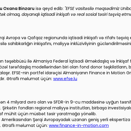
ru
Oxana Binzaru
isə qeyd edib:
"EFSE vasitəsilə məqsədimiz Uniban
olmaq, dayanıqlı iqtisadi inkişafı və real sosial təsiri təşviq etmə
Avropa və Qafqaz regionunda iqtisadi inkişafı və rifahı təşviq e
ə sahibkarlığın inkişafını, maliyyə inklüzivliyinin gücləndirilməsin
ın təşəbbüsü ilə Almaniya Federal İqtisadi Əməkdaşlıq və İnkişaf 
zəl tərəfdaşlıq modellərindən biri olan fond donor təşkilatların, b
rmalaşır. EFSE-nin portfel idarəçisi Almaniyanın Finance in Motio
dır. Ətraflı məlumat üçün:
www.efse.lu
 4 milyard avro olan və SFDR-in 9-cu maddəsinə uyğun təsnif edi
Şirkətin fondları regional maliyyə institutları, birbaşa investisiya
raf mühit üçün müsbət təsir yaratmağa yönəlib.
 Amerikasından Şərqi Avropayadək uzanan geniş yerli ekspertiza şə
ır. Ətraflı məlumat üçün:
www.finance-in-motion.com