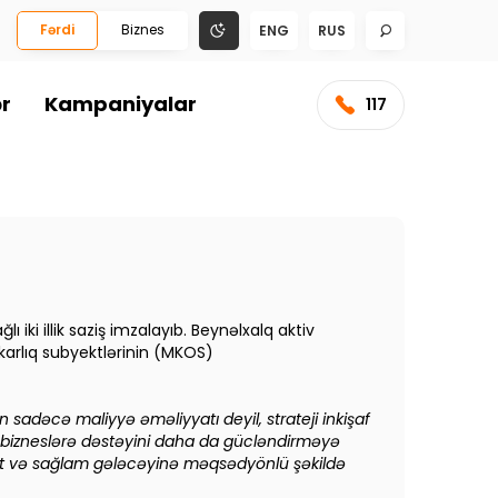
Fərdi
Biznes
ENG
RUS
ər
Kampaniyalar
117
ki illik saziş imzalayıb. Beynəlxalq aktiv
karlıq subyektlərinin (MKOS)
 sadəcə maliyyə əməliyyatı deyil, strateji inkişaf
n bizneslərə dəstəyini daha da gücləndirməyə
 sabit və sağlam gələcəyinə məqsədyönlü şəkildə