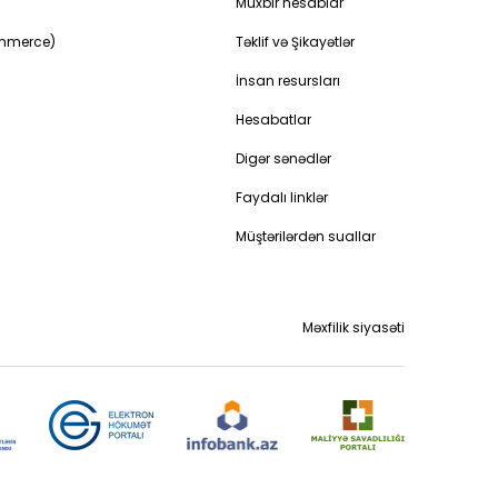
Müxbir hesablar
ommerce)
Təklif və Şikayətlər
İnsan resursları
Hesabatlar
Digər sənədlər
Faydalı linklər
Müştərilərdən suallar
Məxfilik siyasəti