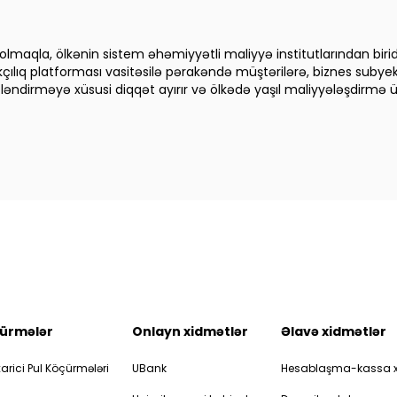
lmaqla, ölkənin sistem əhəmiyyətli maliyyə institutlarından biridir.
lıq platforması vasitəsilə pərakəndə müştərilərə, biznes subyekt
dirməyə xüsusi diqqət ayırır və ölkədə yaşıl maliyyələşdirmə üzrə s
ürmələr
Onlayn xidmətlər
Əlavə xidmətlər
arici Pul Köçürmələri
UBank
Hesablaşma-kassa x