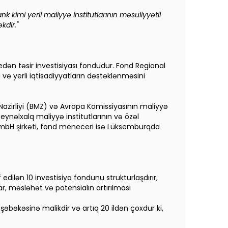
k kimi yerli maliyyə institutlarının məsuliyyətli
kdir."
dən təsir investisiyası fondudur. Fond Regional
i və yerli iqtisadiyyatların dəstəklənməsini
Nazirliyi (BMZ) və Avropa Komissiyasının maliyyə
eynəlxalq maliyyə institutlarının və özəl
n GmbH şirkəti, fond meneceri isə Lüksemburqda
lən 10 investisiya fondunu strukturlaşdırır,
lar, məsləhət və potensialın artırılması
bəkəsinə malikdir və artıq 20 ildən çoxdur ki,