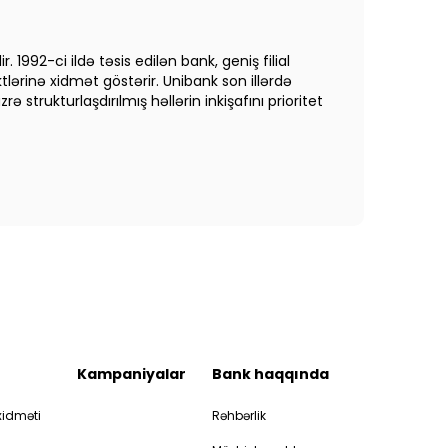
 1992-ci ildə təsis edilən bank, geniş filial
lərinə xidmət göstərir. Unibank son illərdə
trukturlaşdırılmış həllərin inkişafını prioritet
Kampaniyalar
Bank haqqında
idməti
Rəhbərlik