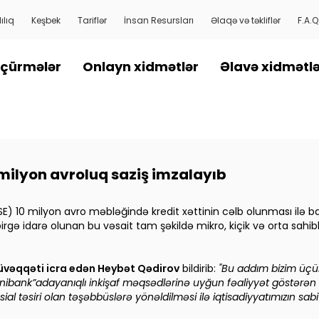
ılıq
Keşbek
Tariflər
İnsan Resursları
Əlaqə və təkliflər
F.A.Q
çürmələr
Onlayn xidmətlər
Əlavə xidmətl
 milyon avroluq saziş imzalayıb
0 milyon avro məbləğində kredit xəttinin cəlb olunması ilə bağlı i
irgə idarə olunan bu vəsait tam şəkildə mikro, kiçik və orta sahib
müvəqqəti
icra edən Heybət Qədirov
bildirib:
"Bu addım bizim üçün
nibank
”a
dayanıqlı inkişaf məqsədlərinə uyğun fəaliyyət göstərə
osial təsiri olan təşəbbüslərə yönəldilməsi ilə iqtisadiyyatımızın