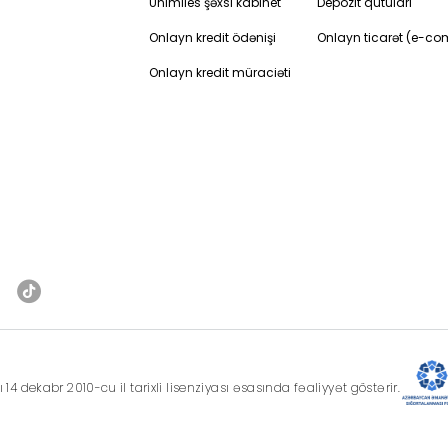
Unimiles şəxsi kabinet
Depozit qutuları
Onlayn kredit ödənişi
Onlayn ticarət (e-c
Onlayn kredit müraciəti
 dekabr 2010-cu il tarixli lisenziyası əsasında fəaliyyət göstərir.