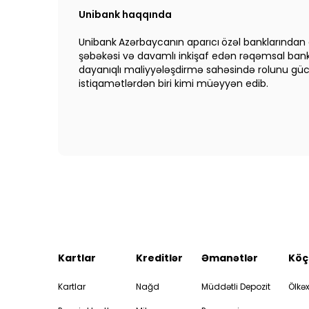
Unibank haqqında
Unibank
Azərbaycanın aparıcı
özəl banklarından o
şəbəkəsi və davamlı inkişaf edən rəqəmsal bankçı
dayanıqlı maliyyələşdirmə sahəsində rolunu güclən
istiqamətlərdən biri kimi müəyyən edib.
Kartlar
Kreditlər
Əmanətlər
Köç
Kartlar
Nağd
Müddətli Depozit
Ölkəx