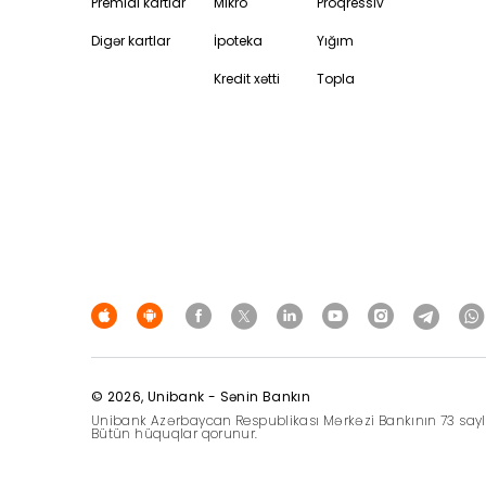
Premial kartlar
Mikro
Proqressiv
Digər kartlar
İpoteka
Yığım
Kredit xətti
Topla
© 2026, Unibank - Sənin Bankın
Unibank Azərbaycan Respublikası Mərkəzi Bankının 73 saylı 14
Bütün hüquqlar qorunur.