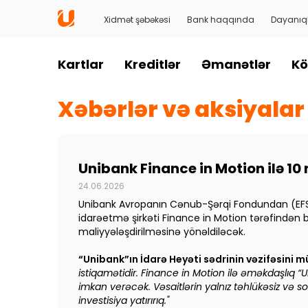
Xidmət şəbəkəsi
Bank haqqında
Dayanıql
Kartlar
Kreditlər
Əmanətlər
Kö
Xəbərlər və aksiyalar
Unibank Finance in Motion ilə 10
24.06.2026
Unibank Avropanın Cənub-Şərqi Fondundan (EFSE) 1
idarəetmə şirkəti Finance in Motion tərəfindən b
maliyyələşdirilməsinə yönəldiləcək.
“
Unibank
”
ın İdarə Heyəti sədrinin
vəzifəsini 
istiqamətidir. Finance in Motion ilə əməkdaşlıq
“
U
imkan verəcək. Vəsaitlərin yalnız təhlükəsiz və s
investisiya yatırırıq."