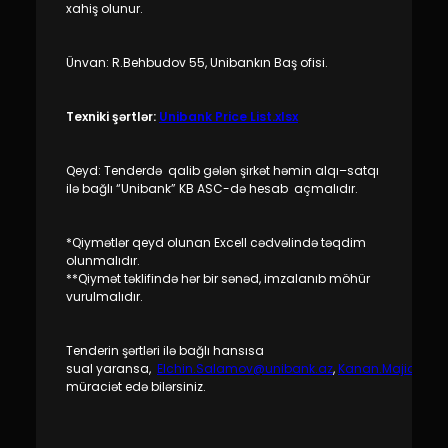
Dayanıqlılıq
xahiş olunur.
Keşbek
Ünvan: R.Behbudov 55, Unibankın Baş ofisi.
Tariflər
Texniki şərtlər
:
Unibank Price List.xlsx
İnsan Resursları
Qeyd: Tenderdə qalib gələn şirkət həmin alqı–satqı
ilə bağlı “Unibank” KB ASC-də hesab açmalıdır.
Əlaqə və təkliflər
*Qiymətlər qeyd olunan Excell cədvəlində təqdim
F.A.Q
olunmalıdır.
**Qiymət təklifində hər bir sənəd, imzalanıb möhür
vurulmalıdır.
Tenderin şərtləri ilə bağlı hansısa
sual yaransa,
Elchin.Salamov@unibank.az
,
Kanan.Majidov@u
müraciət edə bilərsiniz.