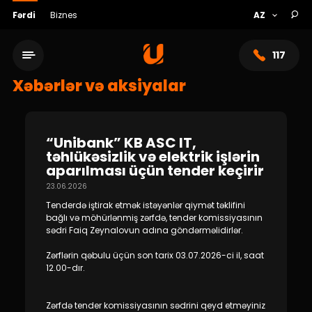
Fərdi
Biznes
117
Xəbərlər və aksiyalar
“Unibank” KB ASC IT,
təhlükəsizlik və elektrik işlərin
aparılması üçün tender keçirir
23.06.2026
Tenderdə iştirak etmək istəyənlər qiymət təklifini
bağlı və möhürlənmiş zərfdə, tender komissiyasının
sədri Faiq Zeynalovun adına göndərməlidirlər.
Xidmət şəbəkəsi
Zərflərin qəbulu üçün son tarix 03.07.2026-ci il, saat
12.00-dır.
Bank haqqında
Zərfdə tender komissiyasının sədrini qeyd etməyiniz