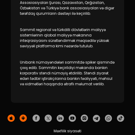
Dayanıqlılıq
Assosiasiyaları Şurası, Qazaxıstan, Qırğızıstan,
Özbəkistan və Türkiyə bank assosiasiyaları və digər
tərəfdaş qurumların dəstəyi ilə keçirilib.
Keşbek
Sammit regional və türkdilli dövlətlərin maliyyə
Tariflər
sistemlərinin qlobal maliyyə məkanına
inteqrasiyasını sürətləndirmək məqsədilə yüksək
səviyyəli platforma kimi nəzərdə tutulub.
İnsan Resursları
Unibank nümayəndələri sammitdə spiker qismində
Əlaqə və təkliflər
çıxış edib. Sammitin keçirildiyi məkanda bankın
korporativ stendi nümayiş etdirilib. Stendi ziyarət
F.A.Q
edən tədbir iştirakçılarına bankın fəaliyyəti, məhsul
və xidmətləri haqqında ətraflı məlumat verilib.
Məxfilik siyasəti