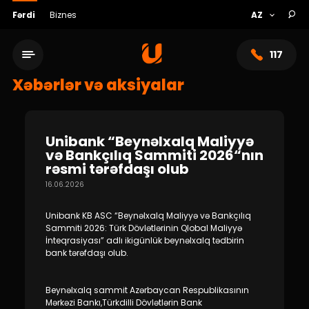
Fərdi
Biznes
117
Xəbərlər və aksiyalar
Unibank “Beynəlxalq Maliyyə
və Bankçılıq Sammiti 2026“nın
rəsmi tərəfdaşı olub
16.06.2026
Unibank KB ASC “Beynəlxalq Maliyyə və Bankçılıq
Sammiti 2026: Türk Dövlətlərinin Qlobal Maliyyə
İnteqrasiyası” adlı ikigünlük beynəlxalq tədbirin
Xidmət şəbəkəsi
bank tərəfdaşı olub.
Bank haqqında
Beynəlxalq sammit Azərbaycan Respublikasının
Mərkəzi Bankı,Türkdilli Dövlətlərin Bank