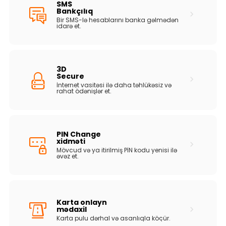
SMS
Dayanıqlılıq
Bankçılıq
Bir SMS-lə hesablarını banka gəlmədən
idarə et.
Keşbek
Tariflər
3D
Secure
İnternet vasitəsi ilə daha təhlükəsiz və
İnsan Resursları
rahat ödənişlər et.
Əlaqə və təkliflər
PIN Change
F.A.Q
xidməti
Mövcud və ya itirilmiş PİN kodu yenisi ilə
əvəz et.
Karta onlayn
mədaxil
Karta pulu dərhal və asanlıqla köçür.