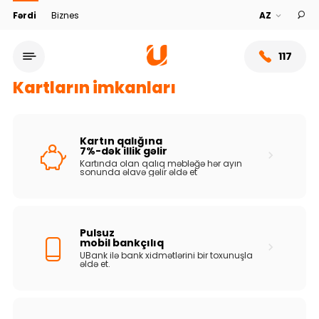
Fərdi
Biznes
117
Kartların imkanları
Kartın qalığına
7%-dək illik gəlir
Kartında olan qalıq məbləğə hər ayın
sonunda əlavə gəlir əldə et
Pulsuz
mobil bankçılıq
Xidmət şəbəkəsi
UBank ilə bank xidmətlərini bir toxunuşla
əldə et.
Bank haqqında