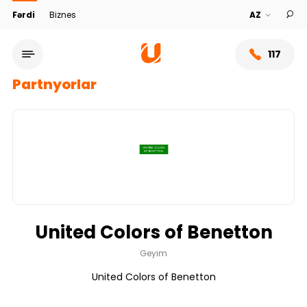
Fərdi
Biznes
117
Partnyorlar
United Colors of Benetton
Xidmət şəbəkəsi
Geyim
United Colors of Benetton
Bank haqqında