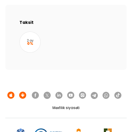
Dayanıqlılıq
Keşbek
Taksit
Tariflər
2 ay
0%
İnsan Resursları
Əlaqə və təkliflər
F.A.Q
Məxfilik siyasəti