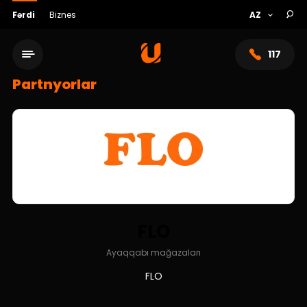
Fərdi
Biznes
117
Partnyorlar
FLO
Xidmət şəbəkəsi
Ayaqqabı mağazaları
FLO
Bank haqqında