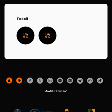
Dayanıqlılıq
Keşbek
Taksit
Tariflər
3 ay
6 ay
0%
0%
İnsan Resursları
Əlaqə və təkliflər
F.A.Q
Məxfilik siyasəti